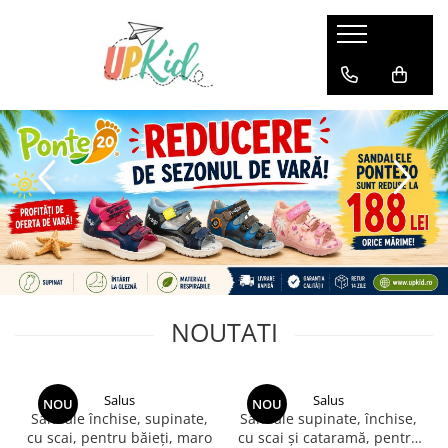
Pentru iarnă
Cizme
Ghete
NOUTATI
Salus
Salus
NOU
NOU
Sandale închise, supinate,
Sandale supinate, închise,
cu scai, pentru băieți, maro
cu scai și cataramă, pentru