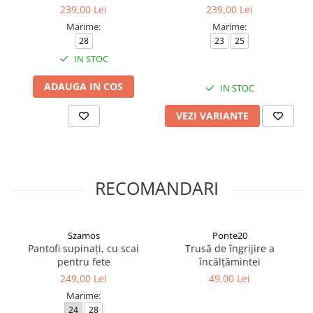
fete, model floral, roz
239,00 Lei
239,00 Lei
Marime:
Marime:
28
23
25
IN STOC
ADAUGA IN COS
IN STOC
VEZI VARIANTE
RECOMANDARI
Szamos
Ponte20
Pantofi supinați, cu scai
Trusă de îngrijire a
pentru fete
încălțămintei
249,00 Lei
49,00 Lei
Marime:
24
28