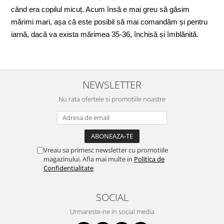
S
când era copilul micuț. Acum însă e mai greu să găsim 
S
mărimi mari, așa că este posibil să mai comandăm și pentru 
s
iarnă, dacă va exista mărimea 35-36, închisă și îmblănită.
f
m
NEWSLETTER
Nu rata ofertele si promotiile noastre
Vreau sa primesc newsletter cu promotiile
magazinului. Afla mai multe in
Politica de
Confidentialitate
SOCIAL
Urmareste-ne in social media