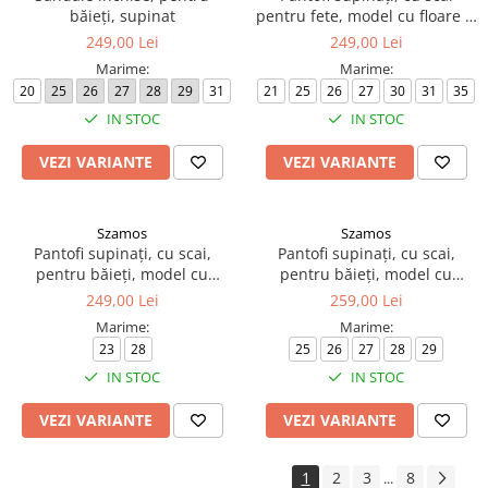
băieți, supinat
pentru fete, model cu floare și
buburuză
249,00 Lei
249,00 Lei
Marime:
Marime:
20
25
26
27
28
29
31
21
25
26
27
30
31
35
IN STOC
IN STOC
VEZI VARIANTE
VEZI VARIANTE
Szamos
Szamos
Pantofi supinați, cu scai,
Pantofi supinați, cu scai,
pentru băieți, model cu
pentru băieți, model cu
mașină
tractor
249,00 Lei
259,00 Lei
Marime:
Marime:
23
28
25
26
27
28
29
IN STOC
IN STOC
VEZI VARIANTE
VEZI VARIANTE
1
2
3
8
...