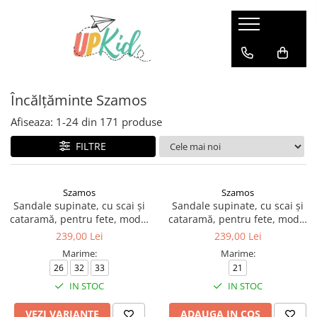
Pentru iarnă
Cizme
Încălțăminte Szamos
Ghete
Afiseaza:
1-
24
din
171
produse
FILTRE
Szamos
Szamos
Sandale supinate, cu scai și
Sandale supinate, cu scai și
cataramă, pentru fete, model
cataramă, pentru fete, model
cu fluture si floare
cu fluture
239,00 Lei
239,00 Lei
Marime:
Marime:
26
32
33
21
IN STOC
IN STOC
VEZI VARIANTE
ADAUGA IN COS