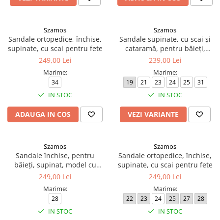
Szamos
Szamos
Sandale ortopedice, închise,
Sandale supinate, cu scai și
supinate, cu scai pentru fete
cataramă, pentru băieți,
model cu mașină
249,00 Lei
239,00 Lei
Marime:
Marime:
34
19
21
23
24
25
31
IN STOC
IN STOC
ADAUGA IN COS
VEZI VARIANTE
Szamos
Szamos
Sandale închise, pentru
Sandale ortopedice, închise,
băieți, supinat, model cu
supinate, cu scai pentru fete
tractor
249,00 Lei
249,00 Lei
Marime:
Marime:
28
22
23
24
25
27
28
IN STOC
IN STOC