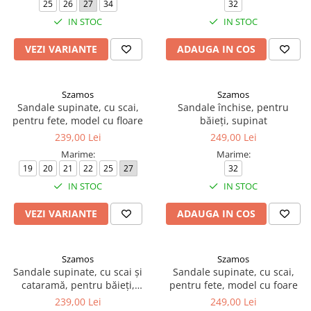
25
26
27
34
32
IN STOC
IN STOC
VEZI VARIANTE
ADAUGA IN COS
Szamos
Szamos
Sandale supinate, cu scai,
Sandale închise, pentru
pentru fete, model cu floare
băieți, supinat
239,00 Lei
249,00 Lei
Marime:
Marime:
19
20
21
22
25
27
32
IN STOC
IN STOC
VEZI VARIANTE
ADAUGA IN COS
Szamos
Szamos
Sandale supinate, cu scai și
Sandale supinate, cu scai,
cataramă, pentru băieți,
pentru fete, model cu foare
model cu mașină de pompieri
239,00 Lei
249,00 Lei