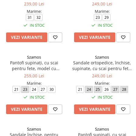
cu fluture și floare
mașină
239,00 Lei
249,00 Lei
Marime:
Marime:
31
32
23
29
IN STOC
IN STOC
VEZI VARIANTE
VEZI VARIANTE
Szamos
Szamos
Pantofi supinați, cu scai
Sandale ortopedice, închise,
pentru fete, model cu
supinate, cu scai pentru fete,
inimioară
model cu melc
259,00 Lei
249,00 Lei
Marime:
Marime:
21
23
24
27
30
21
24
25
26
27
28
IN STOC
IN STOC
VEZI VARIANTE
VEZI VARIANTE
Szamos
Szamos
Sandale închise, pentru
Pantofi supinați, cu scai