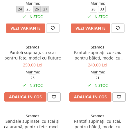
Marime:
Marime:
24
25
26
27
28
33
IN STOC
IN STOC
VEZI VARIANTE
VEZI VARIANTE
Szamos
Szamos
Pantofi supinați, cu scai
Pantofi supinați, cu scai,
pentru fete, model cu fluture
pentru băieți, model cu
camion
259,00 Lei
249,00 Lei
Marime:
Marime:
25
21
IN STOC
IN STOC
ADAUGA IN COS
ADAUGA IN COS
Szamos
Szamos
Sandale supinate, cu scai și
Pantofi supinați, cu scai,
cataramă, pentru fete, model
pentru băieți, model cu