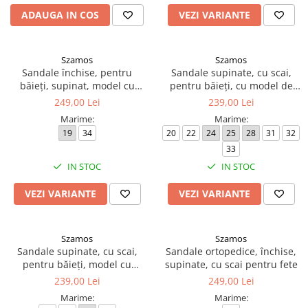
ADAUGA IN COS
VEZI VARIANTE
Szamos
Szamos
Sandale închise, pentru
Sandale supinate, cu scai,
băieți, supinat, model cu
pentru băieți, cu model de
vapor
mașină
249,00 Lei
239,00 Lei
Marime:
Marime:
19
34
20
22
24
25
28
31
32
33
IN STOC
IN STOC
VEZI VARIANTE
VEZI VARIANTE
Szamos
Szamos
Sandale supinate, cu scai,
Sandale ortopedice, închise,
pentru băieți, model cu
supinate, cu scai pentru fete
buldozer
239,00 Lei
249,00 Lei
Marime:
Marime: