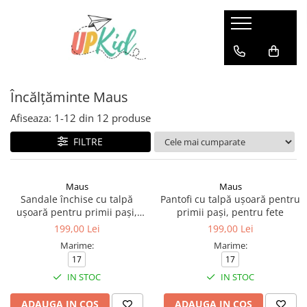
Pentru iarnă
Cizme
Încălțăminte Maus
Ghete
Afiseaza:
1-
12
din
12
produse
FILTRE
Maus
Maus
Sandale închise cu talpă
Pantofi cu talpă ușoară pentru
ușoară pentru primii pași,
primii pași, pentru fete
pentru băieți
199,00 Lei
199,00 Lei
Marime:
Marime:
17
17
IN STOC
IN STOC
ADAUGA IN COS
ADAUGA IN COS