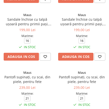
Maus
Maus
Sandale închise cu talpă
Sandale închise cu talpă
ușoară pentru primii pași,
ușoară pentru primii pași,
pentru băieți
pentru fete
199,00 Lei
199,00 Lei
Marime:
Marime:
16
16
IN STOC
IN STOC
ADAUGA IN COS
ADAUGA IN COS
Maus
Maus
Pantofi supinați, cu scai, din
Pantofi supinați, cu scai, din
piele, pentru fete
piele, pentru fete
239,00 Lei
239,00 Lei
Marime:
Marime:
21
21
IN STOC
IN STOC