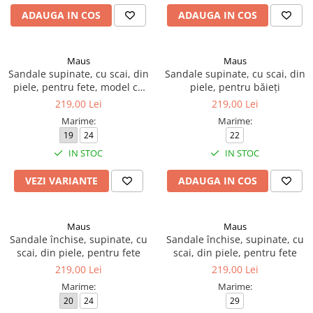
ADAUGA IN COS
ADAUGA IN COS
Maus
Maus
Sandale supinate, cu scai, din
Sandale supinate, cu scai, din
piele, pentru fete, model cu
piele, pentru băieți
floare
219,00 Lei
219,00 Lei
Marime:
Marime:
19
24
22
IN STOC
IN STOC
VEZI VARIANTE
ADAUGA IN COS
Maus
Maus
Sandale închise, supinate, cu
Sandale închise, supinate, cu
scai, din piele, pentru fete
scai, din piele, pentru fete
219,00 Lei
219,00 Lei
Marime:
Marime:
20
24
29