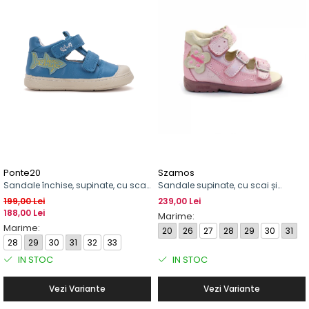
Ponte20
Szamos
Sandale închise, supinate, cu scai,
Sandale supinate, cu scai și
pentru băieți, model cu rechin
cataramă, pentru fete, model cu
199,00 Lei
239,00 Lei
fluture
188,00 Lei
Marime:
Marime:
20
26
27
28
29
30
31
28
29
30
31
32
33
IN STOC
IN STOC
Vezi Variante
Vezi Variante