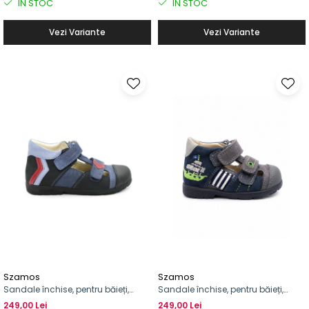
IN STOC
IN STOC
Vezi Variante
Vezi Variante
Szamos
Szamos
Sandale închise, pentru băieți,
Sandale închise, pentru băieți,
supinat
supinat, model cu vapor
249,00 Lei
249,00 Lei