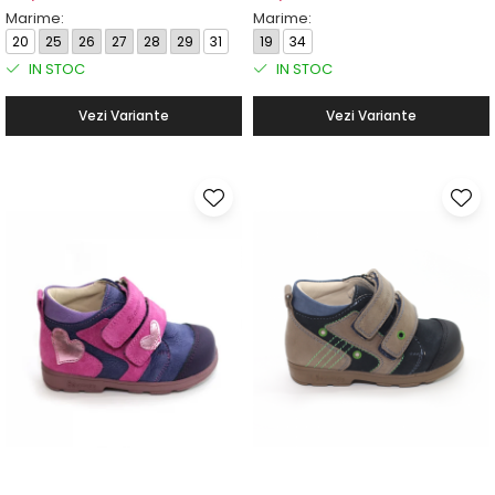
Marime:
Marime:
20
25
26
27
28
29
31
19
34
IN STOC
IN STOC
Vezi Variante
Vezi Variante