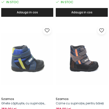
IN STOC
IN STOC
Adauga in cos
Adauga in cos
Szamos
Szamos
Ghete căptușite, cu supinație,
Cizme cu supinație, pentru băieți
pentru băieți, supinat
259,00 Lei
259,00 Lei