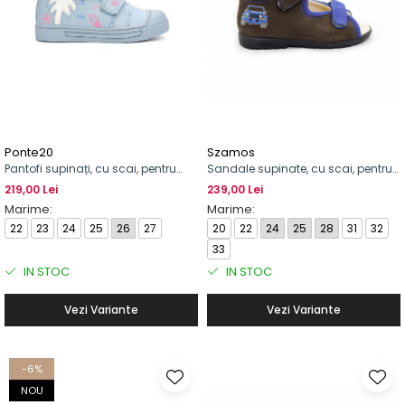
Ponte20
Szamos
Pantofi supinați, cu scai, pentru
Sandale supinate, cu scai, pentru
fete, cu model de palmier
băieți, cu model de mașină
219,00 Lei
239,00 Lei
Marime:
Marime:
22
23
24
25
26
27
20
22
24
25
28
31
32
33
IN STOC
IN STOC
Vezi Variante
Vezi Variante
-6%
NOU