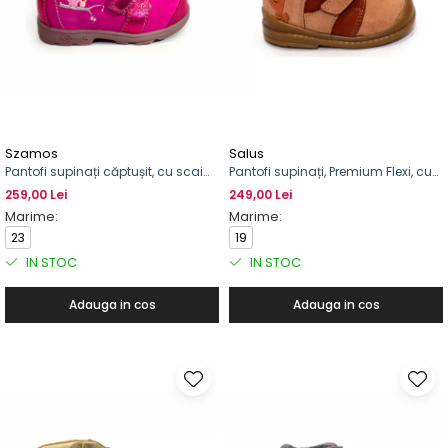
Szamos
Salus
Pantofi supinați căptușit, cu scai
Pantofi supinați, Premium Flexi, cu
pentru fete, cu model de bufniță
scai, pentru băieți
259,00 Lei
249,00 Lei
Marime:
Marime:
23
19
IN STOC
IN STOC
Adauga in cos
Adauga in cos