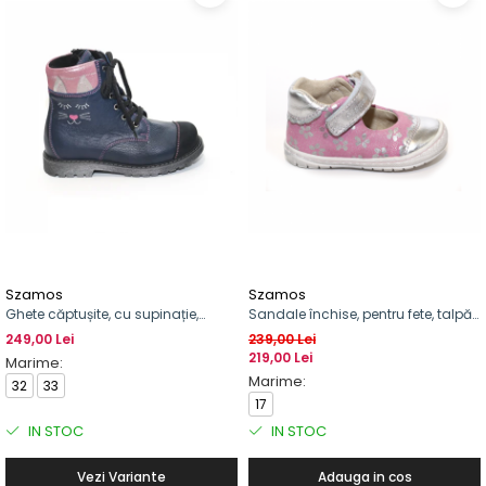
Szamos
Szamos
Ghete căptușite, cu supinație,
Sandale închise, pentru fete, talpă
pentru fete, cu șirete și fermoar
normală
249,00 Lei
239,00 Lei
219,00 Lei
Marime:
Marime:
32
33
17
IN STOC
IN STOC
Vezi Variante
Adauga in cos