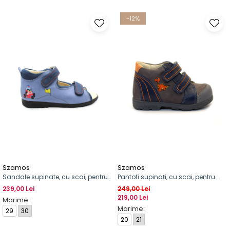
-12%
Szamos
Szamos
Sandale supinate, cu scai, pentru
Pantofi supinați, cu scai, pentru
băieți
băieți, model cu dinosaur
239,00 Lei
249,00 Lei
219,00 Lei
Marime:
Marime:
29
30
20
21