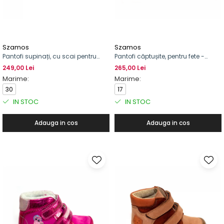
Szamos
Szamos
Pantofi supinați, cu scai pentru
Pantofi căptușite, pentru fete -
fete, model cu inimioară
Primii pași
249,00 Lei
265,00 Lei
Marime:
Marime:
30
17
IN STOC
IN STOC
Adauga in cos
Adauga in cos