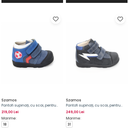
Szamos
Szamos
Pantofi supinați, cu scai, pentru
Pantofi supinați, cu scai, pentru
băieți
băieți
219,00 Lei
249,00 Lei
Marime:
Marime:
18
31