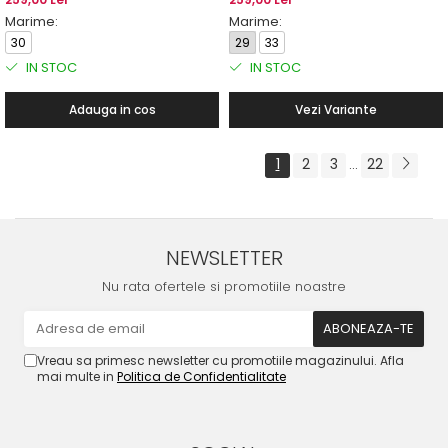
Marime:
Marime:
30
29
33
IN STOC
IN STOC
Adauga in cos
Vezi Variante
1
2
3
22
...
NEWSLETTER
Nu rata ofertele si promotiile noastre
Vreau sa primesc newsletter cu promotiile magazinului. Afla
mai multe in
Politica de Confidentialitate