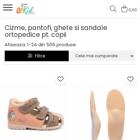
0,00
Pentru iarnă
Cizme, pantofi, ghete si sandale
ortopedice pt. copii
Cizme
Ghete
Afiseaza:
1-
24
din
505
produse
Filtre