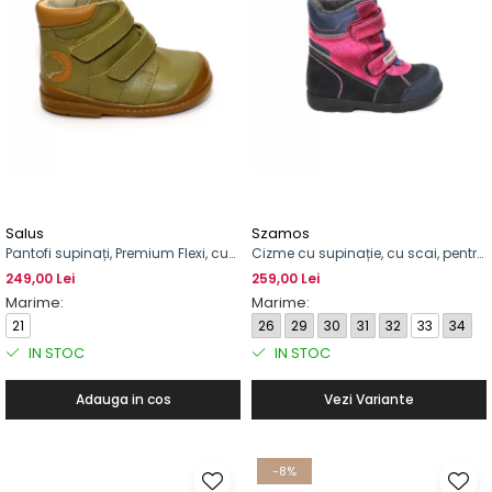
Salus
Szamos
Pantofi supinați, Premium Flexi, cu
Cizme cu supinație, cu scai, pentru
scai, pentru băieți
fete
249,00 Lei
259,00 Lei
Marime:
Marime:
21
26
29
30
31
32
33
34
IN STOC
IN STOC
Adauga in cos
Vezi Variante
-8%