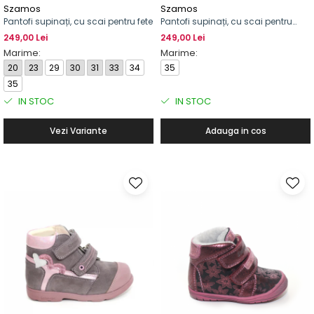
Szamos
Szamos
Pantofi supinați, cu scai pentru fete
Pantofi supinați, cu scai pentru
baieti
249,00 Lei
249,00 Lei
Marime:
Marime:
20
23
29
30
31
33
34
35
35
IN STOC
IN STOC
Vezi Variante
Adauga in cos