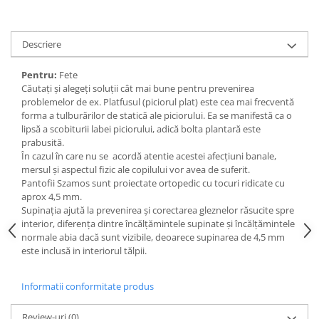
Descriere
Pentru:
Fete
Căutați și alegeți soluţii cât mai bune pentru prevenirea
problemelor de ex. Platfusul (piciorul plat) este cea mai frecventă
forma a tulburărilor de statică ale piciorului. Ea se manifestă ca o
lipsă a scobiturii labei piciorului, adică bolta plantară este
prabusită.
În cazul în care nu se acordă atentie acestei afecţiuni banale,
mersul şi aspectul fizic ale copilului vor avea de suferit.
Pantofii Szamos sunt proiectate ortopedic cu tocuri ridicate cu
aprox 4,5 mm.
Supinația ajută la prevenirea și corectarea gleznelor răsucite spre
interior, diferența dintre încălțămintele supinate și încălțămintele
normale abia dacă sunt vizibile, deoarece supinarea de 4,5 mm
este inclusă in interiorul tălpii.
Informatii conformitate produs
Review-uri
(0)