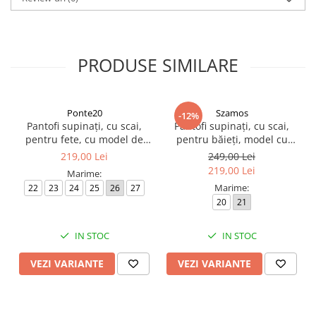
PRODUSE SIMILARE
Ponte20
Szamos
-12%
Pantofi supinați, cu scai,
Pantofi supinați, cu scai,
pentru fete, cu model de
pentru băieți, model cu
palmier
dinosaur
219,00 Lei
249,00 Lei
219,00 Lei
Marime:
Marime:
22
23
24
25
26
27
20
21
IN STOC
IN STOC
VEZI VARIANTE
VEZI VARIANTE