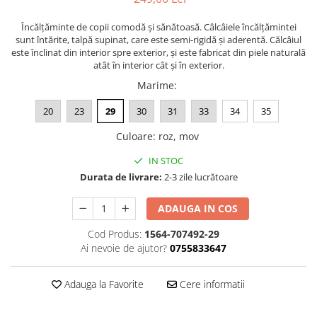
Încălțăminte de copii comodă și sănătoasă. Câlcâiele încălțămintei
sunt întărite, talpă supinat, care este semi-rigidă şi aderentă. Călcâiul
este înclinat din interior spre exterior, și este fabricat din piele naturală
atât în interior cât și în exterior.
Marime
:
20
23
29
30
31
33
34
35
Culoare
:
roz, mov
IN STOC
Durata de livrare:
2-3 zile lucrătoare
ADAUGA IN COS
Cod Produs:
1564-707492-29
Ai nevoie de ajutor?
0755833647
Adauga la Favorite
Cere informatii