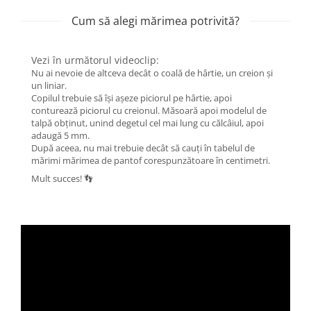
Cum să alegi mărimea potrivită?
Vezi în următorul videoclip:
Nu ai nevoie de altceva decât o coală de hârtie, un creion și
un liniar.
Copilul trebuie să își așeze piciorul pe hârtie, apoi
conturează piciorul cu creionul. Măsoară apoi modelul de
talpă obținut, unind degetul cel mai lung cu călcâiul, apoi
adaugă 5 mm.
După aceea, nu mai trebuie decât să cauți în tabelul de
mărimi mărimea de pantof corespunzătoare în centimetri.
Mult succes! 👣