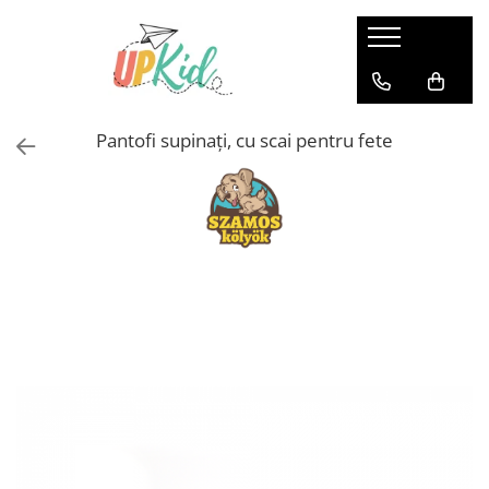
Pentru iarnă
Cizme
Pantofi supinați, cu scai pentru fete
Ghete