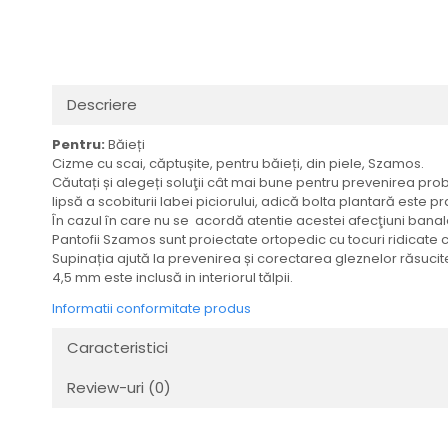
Descriere
Pentru:
Băieți
Cizme cu scai, căptușite, pentru băieți, din piele, Szamos.
Căutați și alegeți soluţii cât mai bune pentru prevenirea probl
lipsă a scobiturii labei piciorului, adică bolta plantară este pr
În cazul în care nu se acordă atentie acestei afecţiuni banale,
Pantofii Szamos sunt proiectate ortopedic cu tocuri ridicate
Supinația ajută la prevenirea și corectarea gleznelor răsucit
4,5 mm este inclusă in interiorul tălpii.
Informatii conformitate produs
Caracteristici
Review-uri
(0)