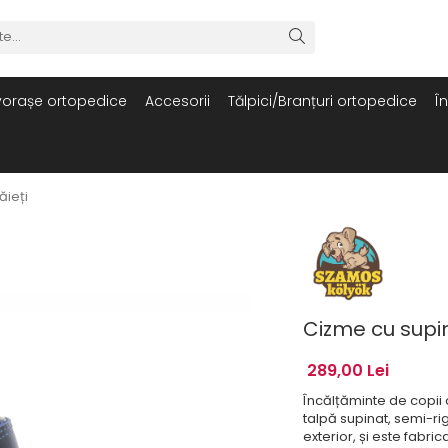
orașe ortopedice
Accesorii
Tălpici/Branțuri ortopedice
Î
ăieți
Cizme cu supin
289,00 Lei
Încălțăminte de copii 
talpă supinat, semi-rig
exterior, și este fabrica