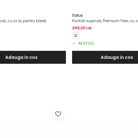
Salus
ați, cu scai, pentru băieți
Pantofi supinați, Premium Flexi, cu s
băieți
249,00 Lei
21
IN STOC
Adauga in cos
Adauga in cos