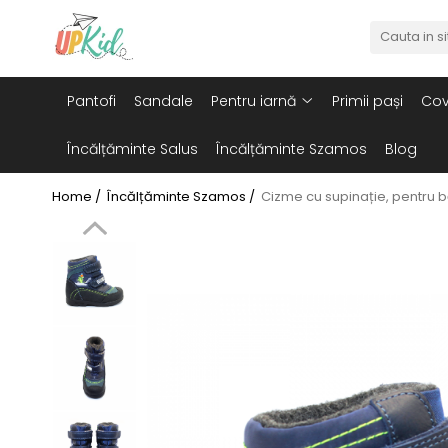
Pentru iarnă
Pantofi
Sandale
Pentru iarnă
Primii pași
Cov
Cizme
Ghete
Încălțăminte Salus
Încălțăminte Szamos
Blog
Home /
Încălțăminte Szamos /
Cizme cu supinație, pentru b