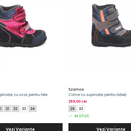
Szamos
inație, cu scai, pentru fete
Cizme cu supinație, pentru băieți
259,00 Lei
0
31
32
33
34
29
33
IN STOC
Vezi Variante
Vezi Variante