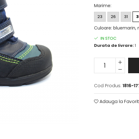
Marime
:
23
26
31
3
Culoare
:
bluemarin, 
IN STOC
Durata de livrare:
1
Cod Produs:
1816-1
Adauga la Favori