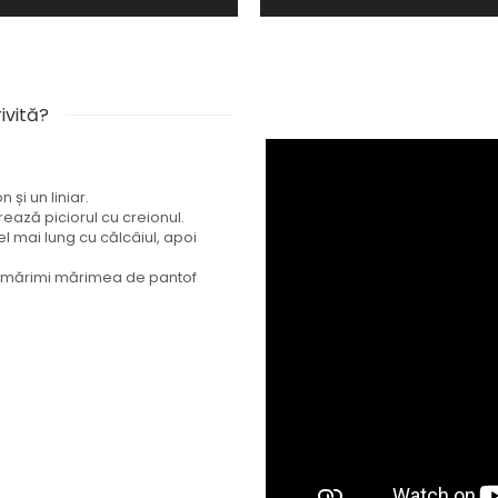
ivită?
și un liniar.
rează piciorul cu creionul.
l mai lung cu călcâiul, apoi
de mărimi mărimea de pantof