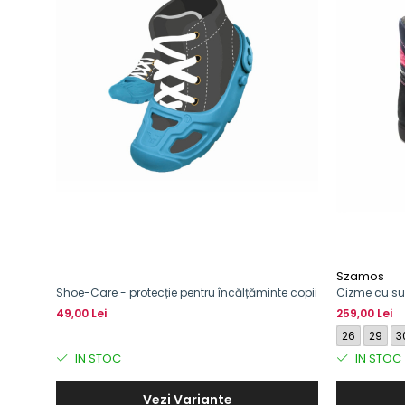
Szamos
Shoe-Care - protecție pentru încălțăminte copii
Cizme cu sup
49,00 Lei
259,00 Lei
26
29
3
IN STOC
IN STOC
Vezi Variante