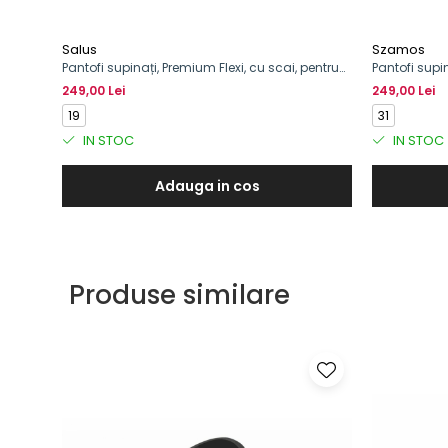
Salus
Szamos
Pantofi supinați, Premium Flexi, cu scai, pentru
Pantofi supin
băieți
249,00 Lei
249,00 Lei
19
31
IN STOC
IN STOC
Adauga in cos
Produse similare