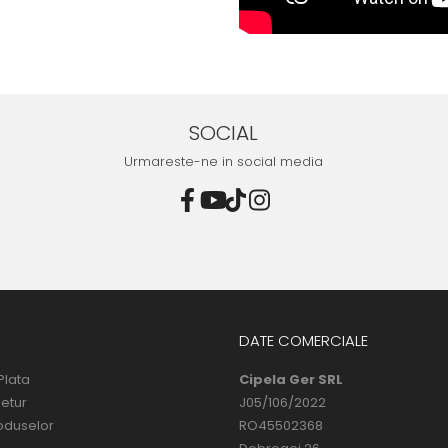
SOCIAL
Urmareste-ne in social media
DATE COMERCIALE
Plata
Cipela Ger SRL
Retur
J05/106/2022
oduselor
RO45502368