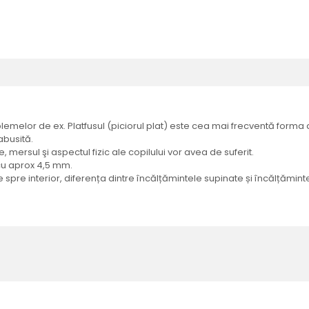
emelor de ex. Platfusul (piciorul plat) este cea mai frecventă forma a 
abusită.
 mersul şi aspectul fizic ale copilului vor avea de suferit.
 cu aprox 4,5 mm.
e spre interior, diferența dintre încălțămintele supinate și încălțăm