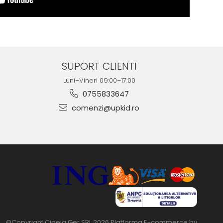
SUPORT CLIENTI
Luni–Vineri 09:00–17:00
0755833647
comenzi@upkid.ro
©Copyright Cipela Ger SRL 2026
Platforma E-commerce by