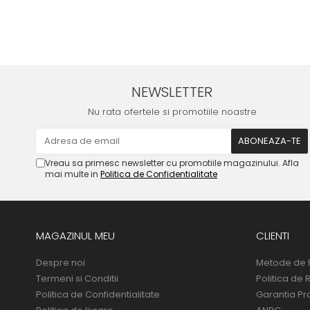
NEWSLETTER
Nu rata ofertele si promotiile noastre
Vreau sa primesc newsletter cu promotiile magazinului. Afla
mai multe in
Politica de Confidentialitate
MAGAZINUL MEU
CLIENTI
Despre noi
Metode de 
Termeni si Conditii
Politica de 
Politica de Confidentialitate
Garantia Pr