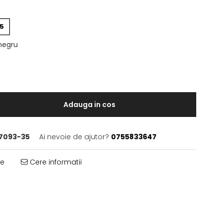
5
negru
Adauga in cos
77093-35
Ai nevoie de ajutor?
0755833647
te
Cere informatii