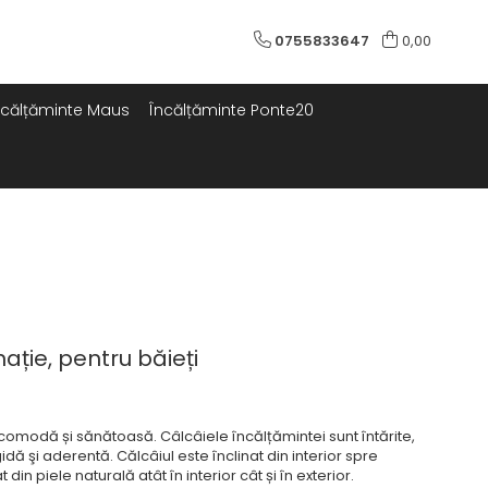
0755833647
0,00
ncălțăminte Maus
Încălțăminte Ponte20
ație, pentru băieți
comodă și sănătoasă. Câlcâiele încălțămintei sunt întărite,
idă şi aderentă. Călcâiul este înclinat din interior spre
t din piele naturală atât în interior cât și în exterior.