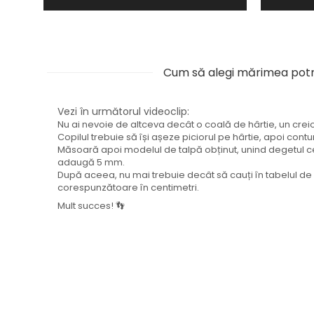
Cum să alegi mărimea potr
Vezi în următorul videoclip:
Nu ai nevoie de altceva decât o coală de hârtie, un creion 
Copilul trebuie să își așeze piciorul pe hârtie, apoi contu
Măsoară apoi modelul de talpă obținut, unind degetul ce
adaugă 5 mm.
După aceea, nu mai trebuie decât să cauți în tabelul 
corespunzătoare în centimetri.
Mult succes! 👣