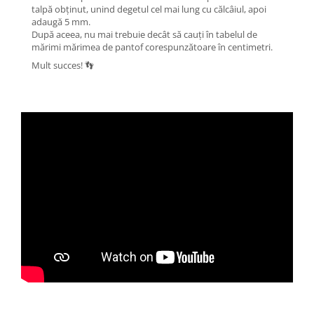
talpă obținut, unind degetul cel mai lung cu călcâiul, apoi
adaugă 5 mm.
După aceea, nu mai trebuie decât să cauți în tabelul de
mărimi mărimea de pantof corespunzătoare în centimetri.
Mult succes! 👣