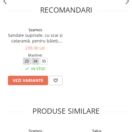
RECOMANDARI
Szamos
Sandale supinate, cu scai și
cataramă, pentru băieți,
model cu maşinuţă
239,00 Lei
Marime:
25
34
35
IN STOC
VEZI VARIANTE
PRODUSE SIMILARE
Szamos
Salus