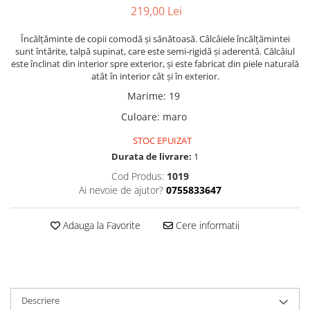
219,00 Lei
Încălțăminte de copii comodă și sănătoasă. Câlcâiele încălțămintei
sunt întărite, talpă supinat, care este semi-rigidă şi aderentă. Călcâiul
este înclinat din interior spre exterior, și este fabricat din piele naturală
atât în interior cât și în exterior.
Marime
:
19
Culoare
:
maro
STOC EPUIZAT
Durata de livrare:
1
Cod Produs:
1019
Ai nevoie de ajutor?
0755833647
Adauga la Favorite
Cere informatii
Descriere