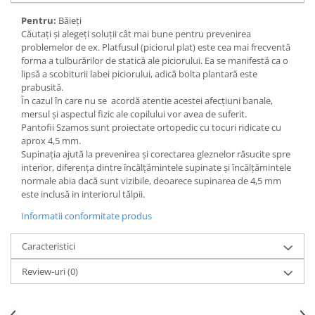
Pentru:
Băieți
Căutați și alegeți soluţii cât mai bune pentru prevenirea
problemelor de ex. Platfusul (piciorul plat) este cea mai frecventă
forma a tulburărilor de statică ale piciorului. Ea se manifestă ca o
lipsă a scobiturii labei piciorului, adică bolta plantară este
prabusită.
În cazul în care nu se acordă atentie acestei afecţiuni banale,
mersul şi aspectul fizic ale copilului vor avea de suferit.
Pantofii Szamos sunt proiectate ortopedic cu tocuri ridicate cu
aprox 4,5 mm.
Supinația ajută la prevenirea și corectarea gleznelor răsucite spre
interior, diferența dintre încălțămintele supinate și încălțămintele
normale abia dacă sunt vizibile, deoarece supinarea de 4,5 mm
este inclusă in interiorul tălpii.
Informatii conformitate produs
Caracteristici
Review-uri
(0)