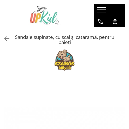
Pentru iarnă
Cizme
Sandale supinate, cu scai și cataramă, pentru
Ghete
băieți