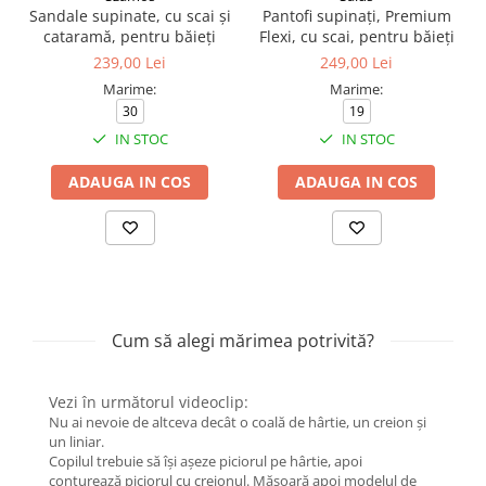
Sandale supinate, cu scai și
Pantofi supinați, Premium
cataramă, pentru băieți
Flexi, cu scai, pentru băieți
239,00 Lei
249,00 Lei
Marime:
Marime:
30
19
IN STOC
IN STOC
ADAUGA IN COS
ADAUGA IN COS
Cum să alegi mărimea potrivită?
Vezi în următorul videoclip:
Nu ai nevoie de altceva decât o coală de hârtie, un creion și
un liniar.
Copilul trebuie să își așeze piciorul pe hârtie, apoi
conturează piciorul cu creionul. Măsoară apoi modelul de