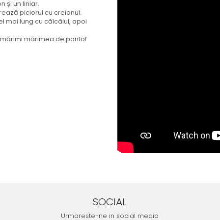
și un liniar.
rează piciorul cu creionul.
l mai lung cu călcâiul, apoi
de mărimi mărimea de pantof
SOCIAL
Urmareste-ne in social media