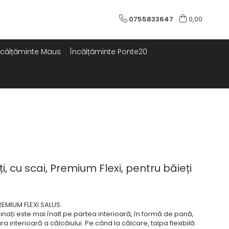
0755833647
0,00
ncălțăminte Maus
Încălțăminte Ponte20
i, cu scai, Premium Flexi, pentru băieți
PREMIUM FLEXI SALUS.
inați este mai înalt pe partea interioară, în formă de pană,
ra interioară a călcâiului. Pe când la călcare, talpa flexibilă