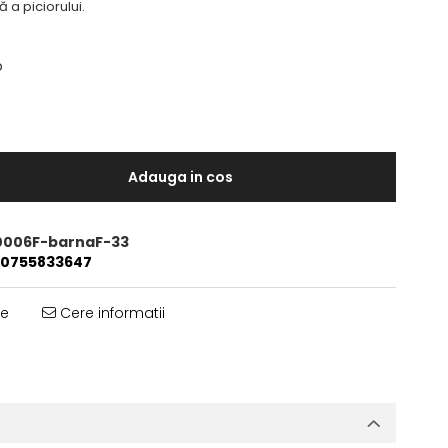
 a piciorului.
o
Adauga in cos
0006F-barnaF-33
0755833647
te
Cere informatii