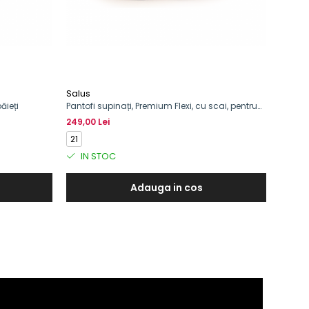
Salus
ăieți
Pantofi supinați, Premium Flexi, cu scai, pentru
băieți
249,00 Lei
21
IN STOC
Adauga in cos