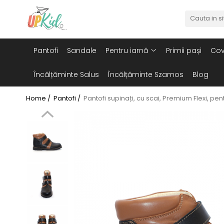
Pentru iarnă
Pantofi
Sandale
Pentru iarnă
Primii pași
Cov
Cizme
Ghete
Încălțăminte Salus
Încălțăminte Szamos
Blog
Home /
Pantofi /
Pantofi supinați, cu scai, Premium Flexi, pen