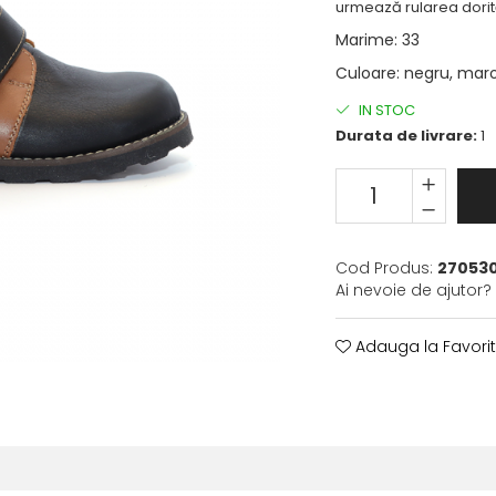
urmează rularea dorită
Marime
:
33
Culoare
:
negru, mar
IN STOC
Durata de livrare:
1
Cod Produs:
27053
Ai nevoie de ajutor?
Adauga la Favori