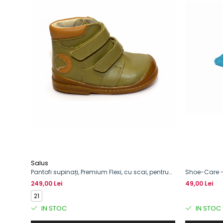
Salus
Pantofi supinați, Premium Flexi, cu scai, pentru
Shoe-Care - 
băieți
249,00 Lei
49,00 Lei
21
IN STOC
IN STOC