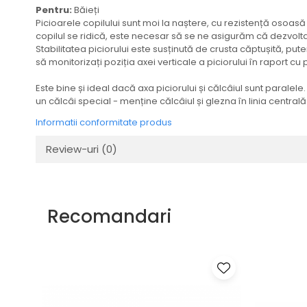
Pentru:
Băieți
Picioarele copilului sunt moi la naștere, cu rezistență osoasă
copilul se ridică, este necesar să se ne asigurăm că dezvoltare
Stabilitatea piciorului este susținută de crusta căptușită, put
să monitorizați poziția axei verticale a piciorului în raport cu p
Este bine și ideal dacă axa piciorului și călcâiul sunt paralele
un călcâi special - menține călcâiul și glezna în linia centrală 
Informatii conformitate produs
Review-uri
(0)
Recomandari