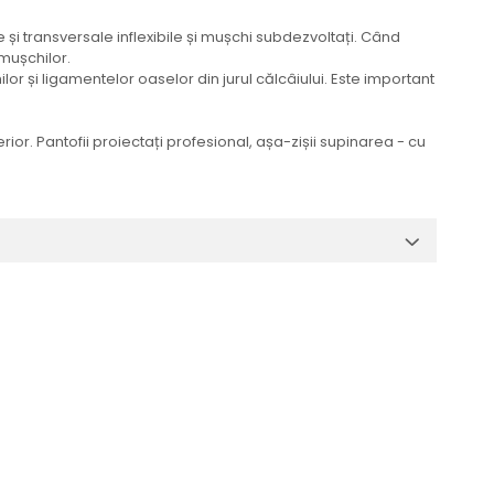
 și transversale inflexibile și mușchi subdezvoltați. Când
 mușchilor.
lor și ligamentelor oaselor din jurul călcâiului. Este important
rior. Pantofii proiectați profesional, așa-zișii supinarea - cu