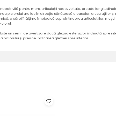
 nepotrivită pentru mers, articulații nedezvoltate, arcade longitudinale
a piciorului are loc în direcția sănătoasă a oaselor, articulațiilor și
ernică, a cărei înălțime împiedică supraîntinderea articulațiilor, mușchi
iciorul.
. Este un semn de avertizare dacă glezna este vizibil înclinată spre inte
a piciorului și previne înclinarea gleznei spre interior.