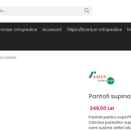
orașe ortopedice
Accesorii
Tălpici/Branțuri ortopedice
Î
tru băieți
Pantofi supinaț
249,00 Lei
Pantofii pentru copii 
Călcâiul pantofilor sup
care susține astfel latu