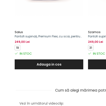
Salus
Szamos
Pantofi supinați, Premium Flexi, cu scai, pentru
Pantofi supin
băieți
249,00 Lei
249,00 Lei
19
31
IN STOC
IN STOC
Adauga in cos
Cum să alegi mărimea potr
Vezi în următorul videoclip: