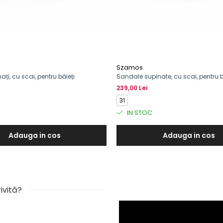
Szamos
ați, cu scai, pentru băieți
Sandale supinate, cu scai, pentru b
239,00 Lei
31
IN STOC
Adauga in cos
Adauga in cos
ivită?