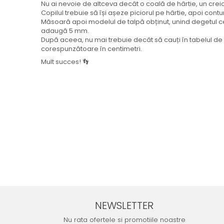
Nu ai nevoie de altceva decât o coală de hârtie, un creion 
Copilul trebuie să își așeze piciorul pe hârtie, apoi contu
Măsoară apoi modelul de talpă obținut, unind degetul ce
adaugă 5 mm.
După aceea, nu mai trebuie decât să cauți în tabelul 
corespunzătoare în centimetri.
Mult succes! 👣
NEWSLETTER
Nu rata ofertele si promotiile noastre