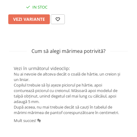
IN STOC
VEZI VARIANTE
Cum să alegi mărimea potrivită?
Vezi în următorul videoclip:
Nu ai nevoie de altceva decât o coală de hârtie, un creion și
un liniar.
Copilul trebuie să își așeze piciorul pe hârtie, apoi
conturează piciorul cu creionul. Măsoară apoi modelul de
talpă obținut, unind degetul cel mai lung cu călcâiul, apoi
adaugă 5 mm.
După aceea, nu mai trebuie decât să cauți în tabelul de
mărimi mărimea de pantof corespunzătoare în centimetri.
Mult succes! 👣