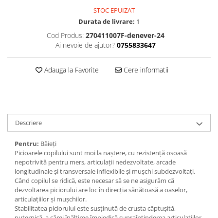
STOC EPUIZAT
Durata de livrare:
1
Cod Produs:
270411007F-denever-24
Ai nevoie de ajutor?
0755833647
Adauga la Favorite
Cere informatii
Descriere
Pentru:
Băieți
Picioarele copilului sunt moi la naștere, cu rezistență osoasă
nepotrivită pentru mers, articulații nedezvoltate, arcade
longitudinale și transversale inflexibile și mușchi subdezvoltați.
Când copilul se ridică, este necesar să se ne asigurăm că
dezvoltarea piciorului are loc în direcția sănătoasă a oaselor,
articulațiilor și mușchilor.
Stabilitatea piciorului este susținută de crusta căptușită,
puternică, a cărei înălțime împiedică supraîntinderea articulațiilor,