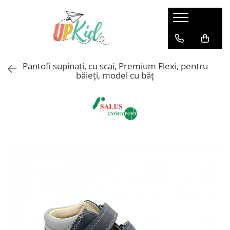
Pentru iarnă
Cizme
Pantofi supinați, cu scai, Premium Flexi, pentru
Ghete
băieți, model cu băţ