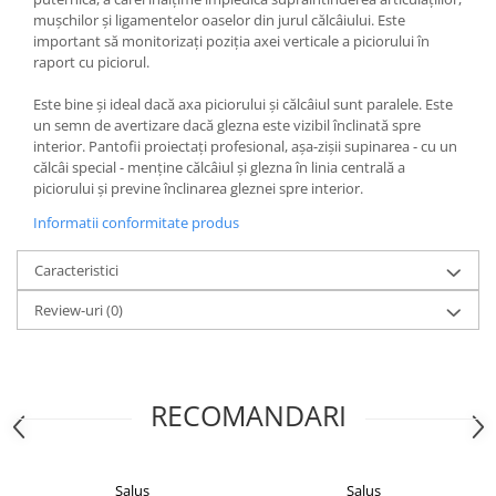
mușchilor și ligamentelor oaselor din jurul călcâiului. Este
important să monitorizați poziția axei verticale a piciorului în
raport cu piciorul.
Este bine și ideal dacă axa piciorului și călcâiul sunt paralele. Este
un semn de avertizare dacă glezna este vizibil înclinată spre
interior. Pantofii proiectați profesional, așa-zișii supinarea - cu un
călcâi special - menține călcâiul și glezna în linia centrală a
piciorului și previne înclinarea gleznei spre interior.
Informatii conformitate produs
Caracteristici
Review-uri
(0)
RECOMANDARI
Salus
Salus