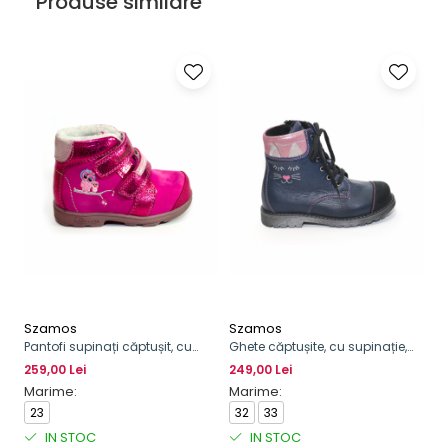
Produse similare
Szamos
Szamos
Pantofi supinați căptușit, cu
Ghete căptușite, cu supinație,
scai pentru fete, cu model de
pentru fete, cu șirete și fermoar
259,00 Lei
249,00 Lei
bufniță
Marime:
Marime:
23
32
33
IN STOC
IN STOC