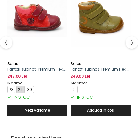
Salus
Salus
Sa
Pantofi supinați, Premium Flexi,
Pantofi supinați, Premium Flexi,
Pa
pentru fete, model cu buburuză
cu scai, pentru băieți
cu
249,00 Lei
249,00 Lei
24
Marime:
Marime:
M
23
29
30
21
1
IN STOC
IN STOC
Vezi Variante
Adauga in cos