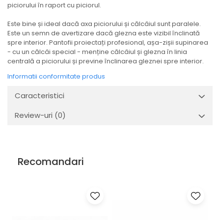
piciorului în raport cu piciorul.
Este bine și ideal dacă axa piciorului și călcâiul sunt paralele.
Este un semn de avertizare dacă glezna este vizibil înclinată
spre interior. Pantofii proiectați profesional, așa-zișii supinarea
- cu un călcâi special - menține călcâiul și glezna în linia
centrală a piciorului și previne înclinarea gleznei spre interior.
Informatii conformitate produs
Caracteristici
Review-uri
(0)
Recomandari