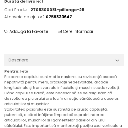
Durata de livrare:
1
Cod Produs:
270530008L-pillango-29
Ai nevoie de ajutor?
0755833647
Adauga la Favorite
Cere informatii
Descriere
Pentru:
Fete
Picioarele copilului sunt moi la naștere, cu rezistență osoasă
nepotrivită pentru mers, articulații nedezvoltate, arcade
longitudinale și transversale inflexibile și mușchi subdezvoltați.
Când copilul se ridică, este necesar să se ne asigurăm că
dezvoltarea piciorului are loc în direcția sănătoasă a oaselor,
articulațiilor și mușchilor.
Stabilitatea piciorului este susținută de crusta căptușită,
puternică, a cărei înălțime împiedică supraîntinderea
articulațiilor, mușchilor și ligamentelor oaselor din jurul
călcâiului. Este important să monitorizați poziția axei verticale a