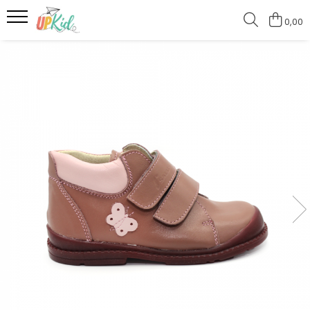
0,00
Pentru iarnă
Cizme
Ghete