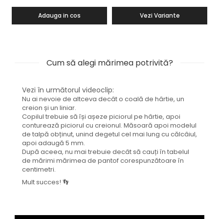
Adauga in cos
Vezi Variante
Cum să alegi mărimea potrivită?
Vezi în următorul videoclip:
Nu ai nevoie de altceva decât o coală de hârtie, un
creion și un liniar.
Copilul trebuie să își așeze piciorul pe hârtie, apoi
conturează piciorul cu creionul. Măsoară apoi modelul
de talpă obținut, unind degetul cel mai lung cu călcâiul,
apoi adaugă 5 mm.
După aceea, nu mai trebuie decât să cauți în tabelul
de mărimi mărimea de pantof corespunzătoare în
centimetri.
Mult succes! 👣