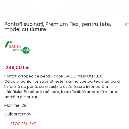
Pantofi supinați, Premium Flexi, pentru fete,
model cu fluture
249,00 Lei
Pantofi ortopedice pentru copii, SALUS PREMIUM FLEXI.
Călcâiul pantofilor supinați este mai înalt pe partea interioară,
în formă de pană, care susține astfel latura interioară a
călcâiului. Pe când la călcare, talpa flexibilă urmează rularea
dorită a piciorului.
Marime
:
29
Culoare
:
mov
STOC EPUIZAT