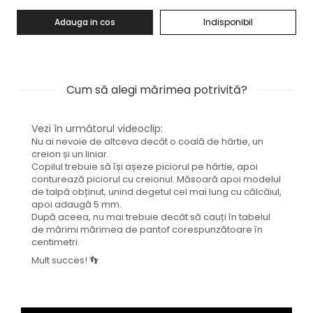
Adauga in cos
Indisponibil
Cum să alegi mărimea potrivită?
Vezi în următorul videoclip:
Nu ai nevoie de altceva decât o coală de hârtie, un
creion și un liniar.
Copilul trebuie să își așeze piciorul pe hârtie, apoi
conturează piciorul cu creionul. Măsoară apoi modelul
de talpă obținut, unind degetul cel mai lung cu călcâiul,
apoi adaugă 5 mm.
După aceea, nu mai trebuie decât să cauți în tabelul
de mărimi mărimea de pantof corespunzătoare în
centimetri.
Mult succes! 👣