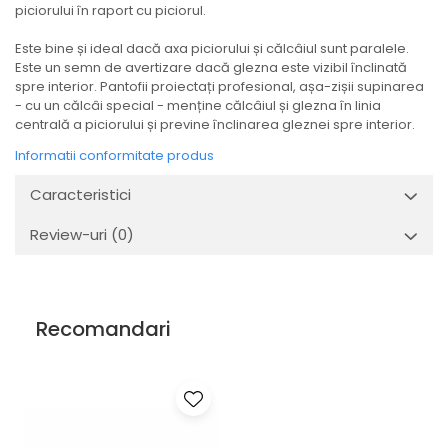
piciorului în raport cu piciorul.
Este bine și ideal dacă axa piciorului și călcâiul sunt paralele.
Este un semn de avertizare dacă glezna este vizibil înclinată
spre interior. Pantofii proiectați profesional, așa-zișii supinarea
- cu un călcâi special - menține călcâiul și glezna în linia
centrală a piciorului și previne înclinarea gleznei spre interior.
Informatii conformitate produs
Caracteristici
Review-uri
(0)
Recomandari