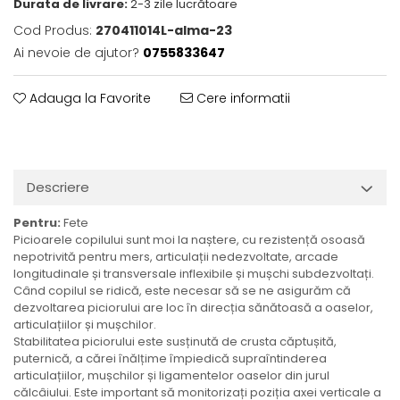
Durata de livrare:
2-3 zile lucrătoare
Cod Produs:
270411014L-alma-23
Ai nevoie de ajutor?
0755833647
Adauga la Favorite
Cere informatii
Descriere
Pentru:
Fete
Picioarele copilului sunt moi la naștere, cu rezistență osoasă
nepotrivită pentru mers, articulații nedezvoltate, arcade
longitudinale și transversale inflexibile și mușchi subdezvoltați.
Când copilul se ridică, este necesar să se ne asigurăm că
dezvoltarea piciorului are loc în direcția sănătoasă a oaselor,
articulațiilor și mușchilor.
Stabilitatea piciorului este susținută de crusta căptușită,
puternică, a cărei înălțime împiedică supraîntinderea
articulațiilor, mușchilor și ligamentelor oaselor din jurul
călcâiului. Este important să monitorizați poziția axei verticale a