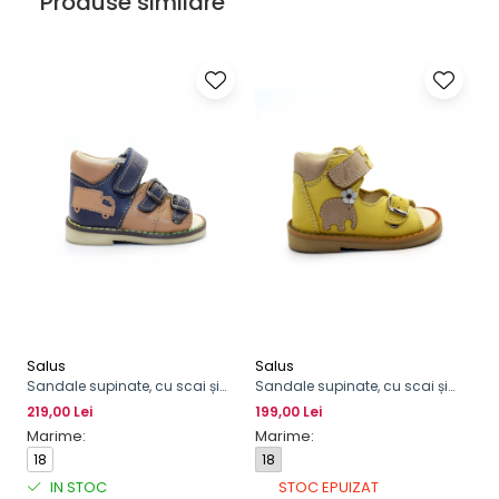
Produse similare
Salus
Salus
Sandale supinate, cu scai și
Sandale supinate, cu scai și
cataramă, pentru băieți, cu
cataramă
219,00 Lei
199,00 Lei
model de camion
Marime:
Marime:
18
18
IN STOC
STOC EPUIZAT