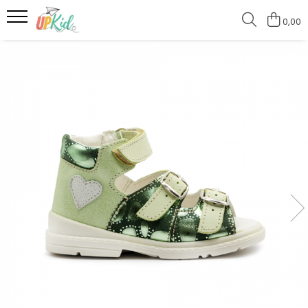
0,00
Pentru iarnă
Cizme
Ghete