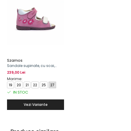
Szamos
Sandale supinate, cu scai,
pentru fete, model cu floare
239,00 Lei
Marime:
19
20
21
22
25
27
IN STOC
Vezi Variante