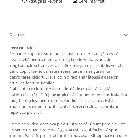
Adauga la Favorite
Cere informatii
Descriere
Pentru:
Băieți
Picioarele copilului sunt moi la naștere, cu rezistență osoasă
nepotrivită pentru mers, articulații nedezvoltate, arcade
longitudinale și transversale inflexibile și mușchi subdezvoltați.
Când copilul se ridică, este necesar să se ne asigurăm că
dezvoltarea piciorului are loc în direcția sănătoasă a oaselor,
articulațiilor și mușchilor.
Stabilitatea piciorului este susținută de crusta căptușită,
puternică, a cărei înălțime împiedică supraîntinderea articulațiilor,
mușchilor și ligamentelor oaselor din jurul călcâiului. Este
important să monitorizați poziția axei verticale a piciorului în
raport cu piciorul.
Este bine și ideal dacă axa piciorului și călcâiul sunt paralele. Este
un semn de avertizare dacă glezna este vizibil înclinată spre
interior. Pantofii proiectați profesional, așa-zișii supinarea - cu un