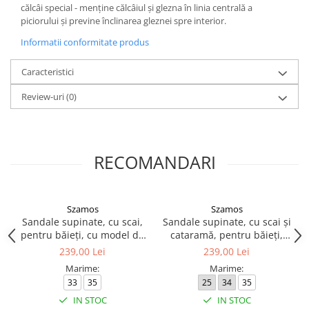
călcâi special - menține călcâiul și glezna în linia centrală a
piciorului și previne înclinarea gleznei spre interior.
Informatii conformitate produs
Caracteristici
Review-uri
(0)
RECOMANDARI
Szamos
Szamos
Sandale supinate, cu scai,
Sandale supinate, cu scai și
pentru băieți, cu model de
cataramă, pentru băieți,
excavator
model cu maşinuţă
239,00 Lei
239,00 Lei
Marime:
Marime:
33
35
25
34
35
IN STOC
IN STOC