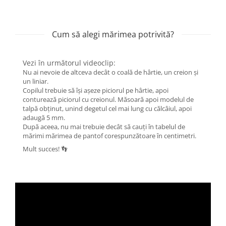
Cum să alegi mărimea potrivită?
Vezi în următorul videoclip:
Nu ai nevoie de altceva decât o coală de hârtie, un creion și
un liniar.
Copilul trebuie să își așeze piciorul pe hârtie, apoi
conturează piciorul cu creionul. Măsoară apoi modelul de
talpă obținut, unind degetul cel mai lung cu călcâiul, apoi
adaugă 5 mm.
După aceea, nu mai trebuie decât să cauți în tabelul de
mărimi mărimea de pantof corespunzătoare în centimetri.
Mult succes! 👣