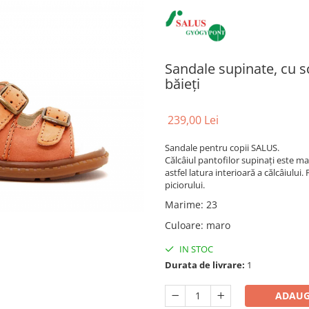
Sandale supinate, cu s
băieți
239,00 Lei
Sandale pentru copii SALUS.
Călcâiul pantofilor supinați este ma
astfel latura interioară a călcâiului.
piciorului.
Marime
:
23
Culoare
:
maro
IN STOC
Durata de livrare:
1
ADAUG