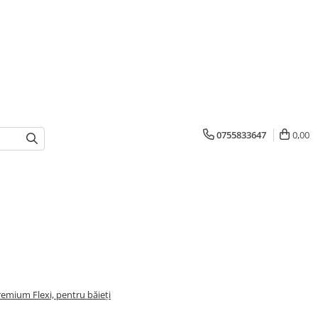
0755833647
0,00
remium Flexi, pentru băieți