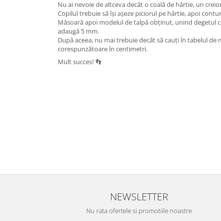
Nu ai nevoie de altceva decât o coală de hârtie, un creion 
Copilul trebuie să își așeze piciorul pe hârtie, apoi contu
Măsoară apoi modelul de talpă obținut, unind degetul cel
adaugă 5 mm.
După aceea, nu mai trebuie decât să cauți în tabelul d
corespunzătoare în centimetri.
Mult succes! 👣
NEWSLETTER
Nu rata ofertele si promotiile noastre