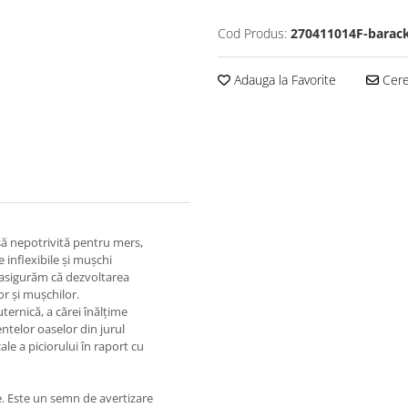
Cod Produs:
270411014F-barac
Adauga la Favorite
Cere 
asă nepotrivită pentru mers,
e inflexibile și mușchi
e asigurăm că dezvoltarea
lor și mușchilor.
uternică, a cărei înălțime
entelor oaselor din jurul
ale a piciorului în raport cu
ele. Este un semn de avertizare