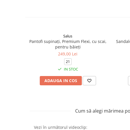
Salus
Pantofi supinați, Premium Flexi, cu scai,
Sandale
pentru băieți
249,00 Lei
21
IN STOC
ADAUGA IN COS
Cum să alegi mărimea pot
Vezi în următorul videoclip: