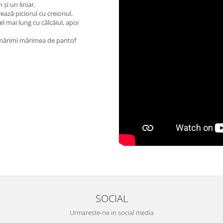
și un liniar.
rează piciorul cu creionul.
 mai lung cu călcâiul, apoi
e mărimi mărimea de pantof
SOCIAL
Urmareste-ne in social media