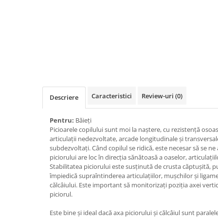
Caracteristici
Review-uri
(0)
Descriere
Pentru:
Băieți
Picioarele copilului sunt moi la naștere, cu rezistență oso
articulații nedezvoltate, arcade longitudinale și transversal
subdezvoltați. Când copilul se ridică, este necesar să se n
piciorului are loc în direcția sănătoasă a oaselor, articulații
Stabilitatea piciorului este susținută de crusta căptușită, p
împiedică supraîntinderea articulațiilor, mușchilor și ligam
călcâiului. Este important să monitorizați poziția axei vertic
piciorul.
Este bine și ideal dacă axa piciorului și călcâiul sunt paral