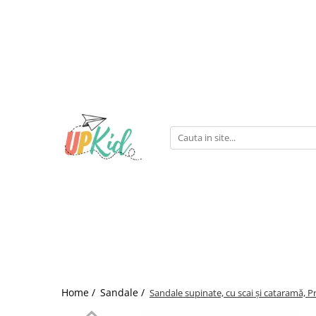
Pentru iarnă
Cizme
Ghete
Home /
Sandale /
Sandale supinate, cu scai și cataramă, P