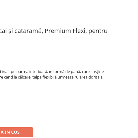
cai și cataramă, Premium Flexi, pentru
i înalt pe partea interioară, în formă de pană, care susține
 Pe când la călcare, talpa flexibilă urmează rularea dorită a
A IN COS