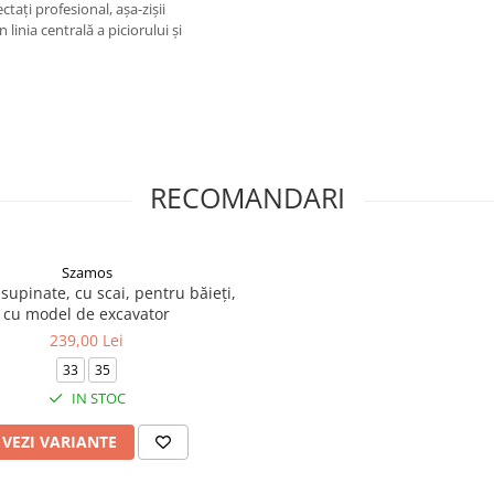
ctați profesional, așa-zișii
 linia centrală a piciorului și
RECOMANDARI
Szamos
supinate, cu scai, pentru băieți,
cu model de excavator
239,00 Lei
33
35
IN STOC
VEZI VARIANTE