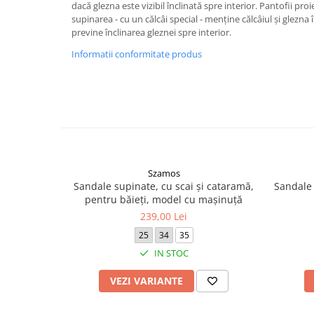
dacă glezna este vizibil înclinată spre interior. Pantofii proie
supinarea - cu un călcâi special - menține călcâiul și glezna în
previne înclinarea gleznei spre interior.
Informatii conformitate produs
Szamos
Sandale supinate, cu scai și cataramă,
Sandale 
pentru băieți, model cu maşinuţă
239,00 Lei
25
34
35
IN STOC
VEZI VARIANTE