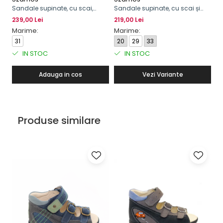
Sandale supinate, cu scai,
Sandale supinate, cu scai și
pentru băieți
cataramă, pentru băieți
239,00 Lei
219,00 Lei
Marime:
Marime:
31
20
29
33
IN STOC
IN STOC
Adauga in cos
Vezi Variante
Produse similare