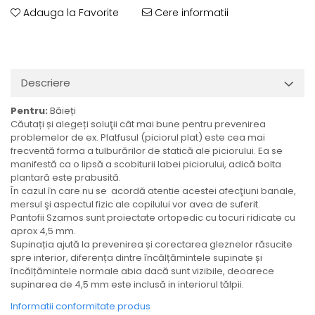
Adauga la Favorite
Cere informatii
Descriere
Pentru:
Băieți
Căutați și alegeți soluţii cât mai bune pentru prevenirea
problemelor de ex. Platfusul (piciorul plat) este cea mai
frecventă forma a tulburărilor de statică ale piciorului. Ea se
manifestă ca o lipsă a scobiturii labei piciorului, adică bolta
plantară este prabusită.
În cazul în care nu se acordă atentie acestei afecţiuni banale,
mersul şi aspectul fizic ale copilului vor avea de suferit.
Pantofii Szamos sunt proiectate ortopedic cu tocuri ridicate cu
aprox 4,5 mm.
Supinația ajută la prevenirea și corectarea gleznelor răsucite
spre interior, diferența dintre încălțămintele supinate și
încălțămintele normale abia dacă sunt vizibile, deoarece
supinarea de 4,5 mm este inclusă in interiorul tălpii.
Informatii conformitate produs