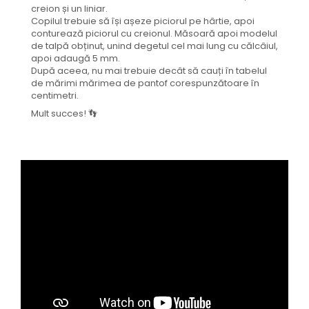
creion și un liniar.
Copilul trebuie să își așeze piciorul pe hârtie, apoi
conturează piciorul cu creionul. Măsoară apoi modelul
de talpă obținut, unind degetul cel mai lung cu călcâiul,
apoi adaugă 5 mm.
După aceea, nu mai trebuie decât să cauți în tabelul
de mărimi mărimea de pantof corespunzătoare în
centimetri.
Mult succes! 👣