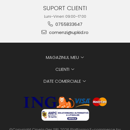
SUPORT CLIENTI
Luni–Vineri 09:00–17:00
0755833647
comenzi@upkid.ro
MAGAZINUL MEU
CLIENTI
DATE COMERCIALE
©Copyright Cipela Ger SRL 2026
Platforma E-commerce by