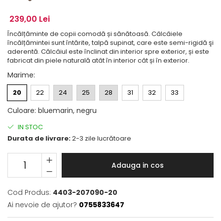
239,00 Lei
Încălțăminte de copii comodă și sănătoasă. Câlcâiele
încălțămintei sunt întărite, talpă supinat, care este semi-rigidă şi
aderentă. Călcâiul este înclinat din interior spre exterior, și este
fabricat din piele naturală atât în interior cât și în exterior.
Marime
:
20
22
24
25
28
31
32
33
Culoare
:
bluemarin, negru
IN STOC
Durata de livrare:
2-3 zile lucrătoare
Adauga in cos
Cod Produs:
4403-207090-20
Ai nevoie de ajutor?
0755833647