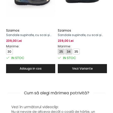
Szamos
Szamos
Sandale supinate, cu scai și
Sandale supinate, cu scai și
cataramă, pentru băieți
cataramă, pentru băieți, model
239,00 Lei
239,00 Lei
cu maşinuţă
Marime:
Marime:
30
25
34
35
IN STOC
IN STOC
Adauga in cos
Vezi Variante
Cum să alegi mărimea potrivită?
Vezi în următorul videoclip:
Nu ai nevoie de altceva decât o coală de hârtie, un