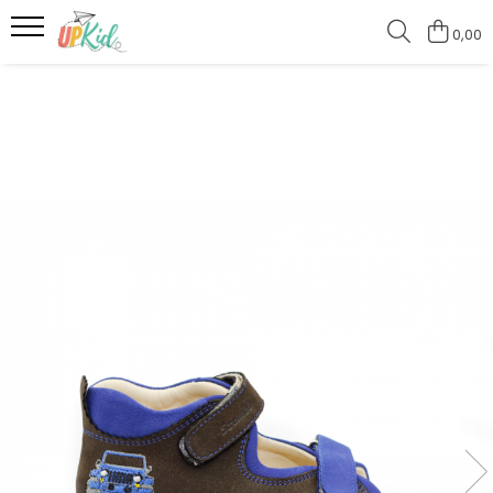
0,00
Pentru iarnă
Cizme
Ghete