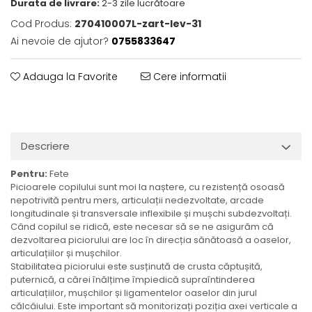
Durata de livrare:
2-3 zile lucrătoare
Cod Produs:
270410007L-zart-lev-31
Ai nevoie de ajutor?
0755833647
Adauga la Favorite
Cere informatii
Descriere
Pentru:
Fete
Picioarele copilului sunt moi la naștere, cu rezistență osoasă
nepotrivită pentru mers, articulații nedezvoltate, arcade
longitudinale și transversale inflexibile și mușchi subdezvoltați.
Când copilul se ridică, este necesar să se ne asigurăm că
dezvoltarea piciorului are loc în direcția sănătoasă a oaselor,
articulațiilor și mușchilor.
Stabilitatea piciorului este susținută de crusta căptușită,
puternică, a cărei înălțime împiedică supraîntinderea
articulațiilor, mușchilor și ligamentelor oaselor din jurul
călcâiului. Este important să monitorizați poziția axei verticale a