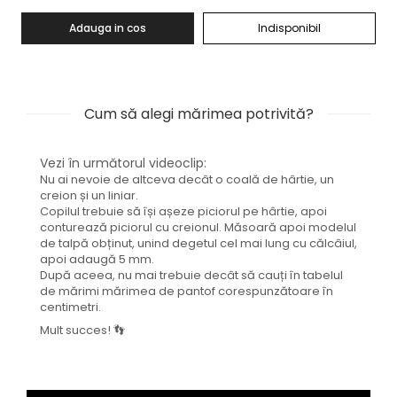
Adauga in cos
Indisponibil
Cum să alegi mărimea potrivită?
Vezi în următorul videoclip:
Nu ai nevoie de altceva decât o coală de hârtie, un
creion și un liniar.
Copilul trebuie să își așeze piciorul pe hârtie, apoi
conturează piciorul cu creionul. Măsoară apoi modelul
de talpă obținut, unind degetul cel mai lung cu călcâiul,
apoi adaugă 5 mm.
După aceea, nu mai trebuie decât să cauți în tabelul
de mărimi mărimea de pantof corespunzătoare în
centimetri.
Mult succes! 👣