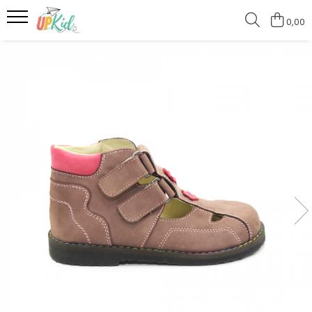
0,00
Pentru iarnă
Cizme
Ghete