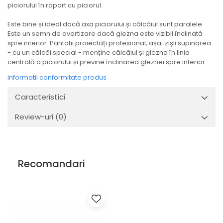
piciorului în raport cu piciorul.
Este bine și ideal dacă axa piciorului și călcâiul sunt paralele.
Este un semn de avertizare dacă glezna este vizibil înclinată
spre interior. Pantofii proiectați profesional, așa-zișii supinarea
- cu un călcâi special - menține călcâiul și glezna în linia
centrală a piciorului și previne înclinarea gleznei spre interior.
Informatii conformitate produs
Caracteristici
Review-uri
(0)
Recomandari