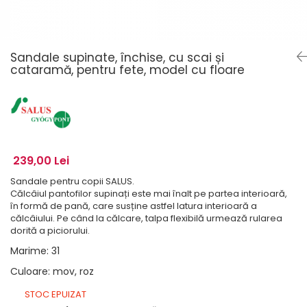
Sandale supinate, închise, cu scai și
cataramă, pentru fete, model cu floare
239,00 Lei
Sandale pentru copii SALUS.
Călcâiul pantofilor supinați este mai înalt pe partea interioară,
în formă de pană, care susține astfel latura interioară a
călcâiului. Pe când la călcare, talpa flexibilă urmează rularea
dorită a piciorului.
Marime
:
31
Culoare
:
mov, roz
STOC EPUIZAT