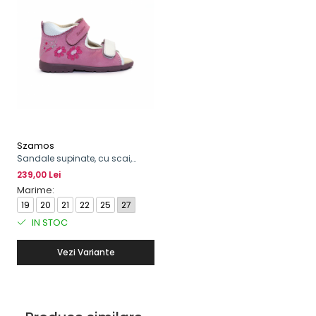
Szamos
Sandale supinate, cu scai,
pentru fete, model cu floare
239,00 Lei
Marime:
19
20
21
22
25
27
IN STOC
Vezi Variante