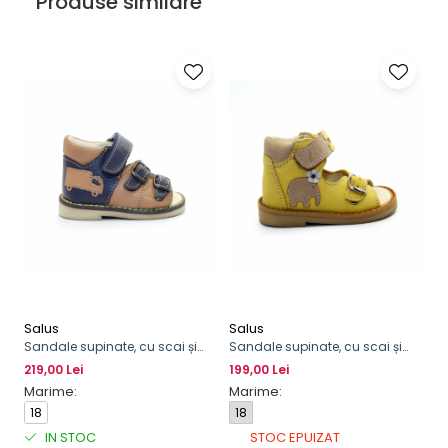
Produse similare
Salus
Salus
Sandale supinate, cu scai și
Sandale supinate, cu scai și
cataramă, pentru băieți, cu
cataramă
219,00 Lei
199,00 Lei
model de camion
Marime:
Marime:
18
18
IN STOC
STOC EPUIZAT