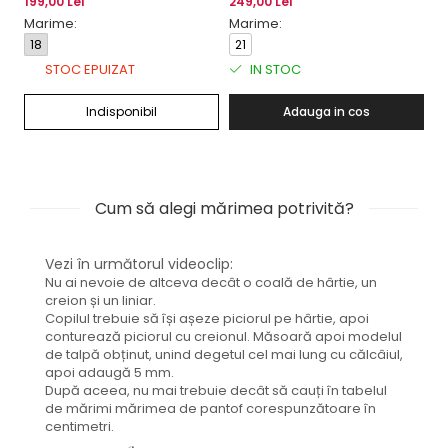
199,00 Lei
249,00 Lei
24
Marime:
Marime:
M
18
21
1
STOC EPUIZAT
IN STOC
Indisponibil
Adauga in cos
Cum să alegi mărimea potrivită?
Vezi în următorul videoclip:
Nu ai nevoie de altceva decât o coală de hârtie, un
creion și un liniar.
Copilul trebuie să își așeze piciorul pe hârtie, apoi
conturează piciorul cu creionul. Măsoară apoi modelul
de talpă obținut, unind degetul cel mai lung cu călcâiul,
apoi adaugă 5 mm.
După aceea, nu mai trebuie decât să cauți în tabelul
de mărimi mărimea de pantof corespunzătoare în
centimetri.