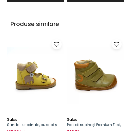
Produse similare
Salus
Salus
Sa
Sandale supinate, cu scai și
Pantofi supinați, Premium Flexi,
Pa
cataramă
cu scai, pentru băieți
cu