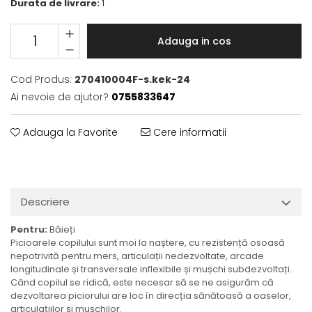
Durata de livrare:
1
Adauga in cos
Cod Produs:
270410004F-s.kek-24
Ai nevoie de ajutor?
0755833647
Adauga la Favorite
Cere informatii
Descriere
Pentru:
Băieți
Picioarele copilului sunt moi la naștere, cu rezistență osoasă
nepotrivită pentru mers, articulații nedezvoltate, arcade
longitudinale și transversale inflexibile și mușchi subdezvoltați.
Când copilul se ridică, este necesar să se ne asigurăm că
dezvoltarea piciorului are loc în direcția sănătoasă a oaselor,
articulațiilor și mușchilor.