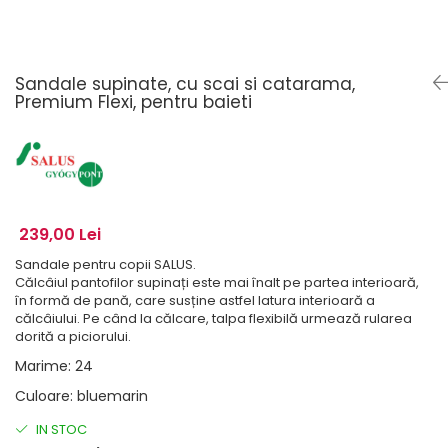
Sandale supinate, cu scai si catarama,
Premium Flexi, pentru baieti
239,00 Lei
Sandale pentru copii SALUS.
Călcâiul pantofilor supinați este mai înalt pe partea interioară,
în formă de pană, care susține astfel latura interioară a
călcâiului. Pe când la călcare, talpa flexibilă urmează rularea
dorită a piciorului.
Marime
:
24
Culoare
:
bluemarin
IN STOC