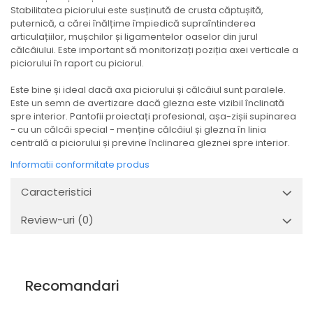
Stabilitatea piciorului este susținută de crusta căptușită,
puternică, a cărei înălțime împiedică supraîntinderea
articulațiilor, mușchilor și ligamentelor oaselor din jurul
călcâiului. Este important să monitorizați poziția axei verticale a
piciorului în raport cu piciorul.
Este bine și ideal dacă axa piciorului și călcâiul sunt paralele.
Este un semn de avertizare dacă glezna este vizibil înclinată
spre interior. Pantofii proiectați profesional, așa-zișii supinarea
- cu un călcâi special - menține călcâiul și glezna în linia
centrală a piciorului și previne înclinarea gleznei spre interior.
Informatii conformitate produs
Caracteristici
Review-uri
(0)
Recomandari