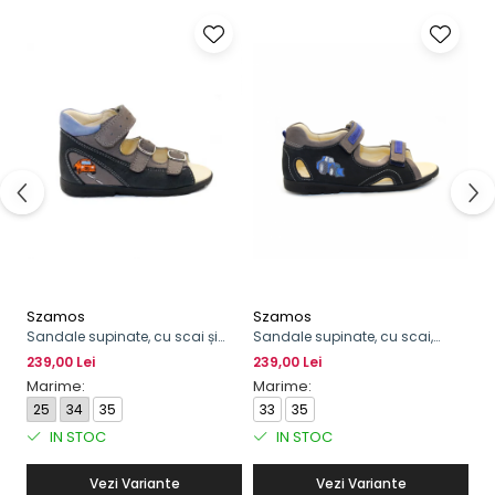
Szamos
Szamos
Sandale supinate, cu scai și
Sandale supinate, cu scai,
cataramă, pentru băieți, model
pentru băieți, cu model de
239,00 Lei
239,00 Lei
cu maşinuţă
excavator
Marime:
Marime:
25
34
35
33
35
IN STOC
IN STOC
Vezi Variante
Vezi Variante