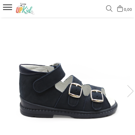
0,00
Pentru iarnă
Cizme
Ghete