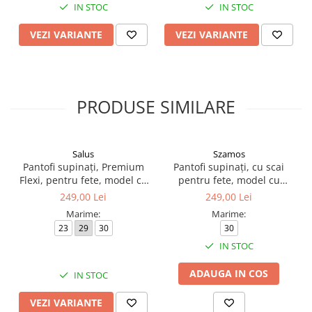
IN STOC
IN STOC
VEZI VARIANTE
VEZI VARIANTE
PRODUSE SIMILARE
Salus
Szamos
Pantofi supinați, Premium
Pantofi supinați, cu scai
Flexi, pentru fete, model cu
pentru fete, model cu
buburuză
inimioară
249,00 Lei
249,00 Lei
Marime:
Marime:
23
29
30
30
IN STOC
ADAUGA IN COS
IN STOC
VEZI VARIANTE