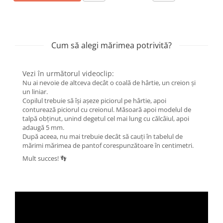
Cum să alegi mărimea potrivită?
Vezi în următorul videoclip:
Nu ai nevoie de altceva decât o coală de hârtie, un creion și
un liniar.
Copilul trebuie să își așeze piciorul pe hârtie, apoi
conturează piciorul cu creionul. Măsoară apoi modelul de
talpă obținut, unind degetul cel mai lung cu călcâiul, apoi
adaugă 5 mm.
După aceea, nu mai trebuie decât să cauți în tabelul de
mărimi mărimea de pantof corespunzătoare în centimetri.
Mult succes! 👣