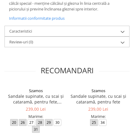
călcâi special - menține călcâiul și glezna în linia centrală a
piciorului și previne înclinarea gleznei spre interior.
Informatii conformitate produs
Caracteristici
Review-uri
(0)
RECOMANDARI
Szamos
Szamos
Sandale supinate, cu scai și
Sandale supinate, cu scai și
cataramă, pentru fete,
cataramă, pentru fete
model cu fluture
239,00 Lei
239,00 Lei
Marime:
Marime:
20
26
27
28
29
30
25
34
31