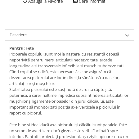
Adauga la Favorite
Cere informatii
Descriere
Pentru:
Fete
Picioarele copilului sunt moi la naștere, cu rezistență osoasă
nepotrivită pentru mers, articulații nedezvoltate, arcade
longitudinale și transversale inflexibile și mușchi subdezvoltați.
Când copilul se ridică, este necesar să se ne asigurăm că
dezvoltarea piciorului are loc în direcția sănătoasă a oaselor,
articulațiilor și mușchilor.
Stabilitatea piciorului este susținută de crusta căptușită,
puternică, a cărei înălțime împiedică supraîntinderea articulațiilor,
mușchilor și ligamentelor oaselor din jurul călcâiului. Este
important să monitorizați poziția axei verticale a piciorului în
raport cu piciorul.
Este bine și ideal dacă axa piciorului și călcâiul sunt paralele. Este
un semn de avertizare dacă glezna este vizibil înclinată spre
interior. Pantofii proiectați profesional, așa-zișii supinarea - cu un