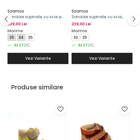
Szamos
Szamos
Sandale supinate, cu scai și
Sandale supinate, cu scai,
cataramă, pentru băieți, model
pentru băieți, cu model de
239,00 Lei
239,00 Lei
cu maşinuţă
excavator
Marime:
Marime:
25
34
35
33
35
IN STOC
IN STOC
Vezi Variante
Vezi Variante
Produse similare