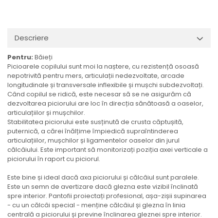
Descriere
Pentru:
Băieți
Picioarele copilului sunt moi la naștere, cu rezistență osoasă
nepotrivită pentru mers, articulații nedezvoltate, arcade
longitudinale și transversale inflexibile și mușchi subdezvoltați.
Când copilul se ridică, este necesar să se ne asigurăm că
dezvoltarea piciorului are loc în direcția sănătoasă a oaselor,
articulațiilor și mușchilor.
Stabilitatea piciorului este susținută de crusta căptușită,
puternică, a cărei înălțime împiedică supraîntinderea
articulațiilor, mușchilor și ligamentelor oaselor din jurul
călcâiului. Este important să monitorizați poziția axei verticale a
piciorului în raport cu piciorul.
Este bine și ideal dacă axa piciorului și călcâiul sunt paralele.
Este un semn de avertizare dacă glezna este vizibil înclinată
spre interior. Pantofii proiectați profesional, așa-zișii supinarea
- cu un călcâi special - menține călcâiul și glezna în linia
centrală a piciorului și previne înclinarea gleznei spre interior.