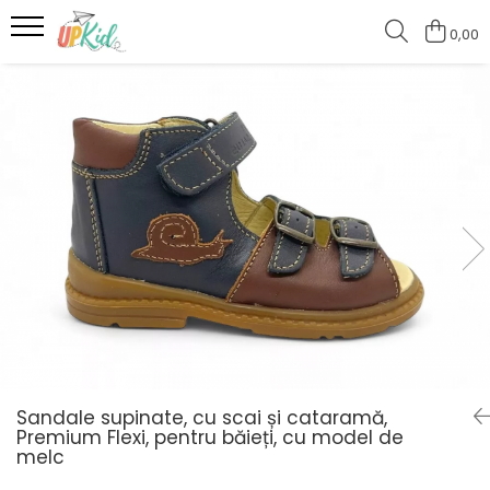
0,00
Pentru iarnă
Cizme
Ghete
Sandale supinate, cu scai și cataramă,
Premium Flexi, pentru băieți, cu model de
melc