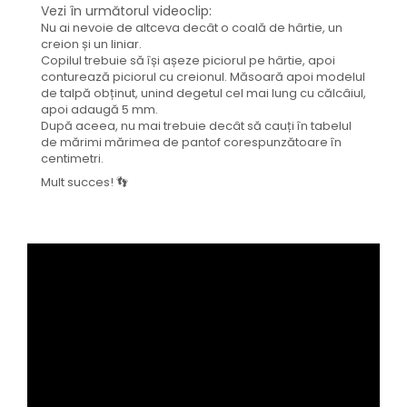
Vezi în următorul videoclip:
Nu ai nevoie de altceva decât o coală de hârtie, un
creion și un liniar.
Copilul trebuie să își așeze piciorul pe hârtie, apoi
conturează piciorul cu creionul. Măsoară apoi modelul
de talpă obținut, unind degetul cel mai lung cu călcâiul,
apoi adaugă 5 mm.
După aceea, nu mai trebuie decât să cauți în tabelul
de mărimi mărimea de pantof corespunzătoare în
centimetri.
Mult succes! 👣