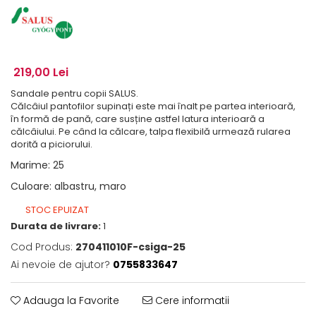
219,00 Lei
Sandale pentru copii SALUS.
Călcâiul pantofilor supinați este mai înalt pe partea interioară,
în formă de pană, care susține astfel latura interioară a
călcâiului. Pe când la călcare, talpa flexibilă urmează rularea
dorită a piciorului.
Marime
:
25
Culoare
:
albastru, maro
STOC EPUIZAT
Durata de livrare:
1
Cod Produs:
270411010F-csiga-25
Ai nevoie de ajutor?
0755833647
Adauga la Favorite
Cere informatii