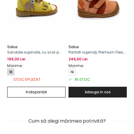
Salus
Salus
Sa
Sandale supinate, cu scai și
Pantofi supinați, Premium Flexi,
Pa
cataramă
cu scai, pentru băieți
cu
199,00 Lei
249,00 Lei
24
Marime:
Marime:
M
18
19
2
STOC EPUIZAT
IN STOC
Indisponibil
Adauga in cos
Cum să alegi mărimea potrivită?