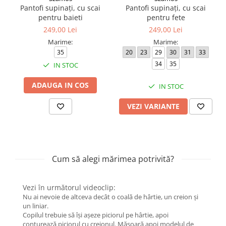
Pantofi supinați, cu scai
Pantofi supinați, cu scai
pentru baieti
pentru fete
249,00 Lei
249,00 Lei
Marime:
Marime:
35
20
23
29
30
31
33
34
35
IN STOC
ADAUGA IN COS
IN STOC
VEZI VARIANTE
Cum să alegi mărimea potrivită?
Vezi în următorul videoclip:
Nu ai nevoie de altceva decât o coală de hârtie, un creion și
un liniar.
Copilul trebuie să își așeze piciorul pe hârtie, apoi
conturează piciorul cu creionul. Măsoară apoi modelul de