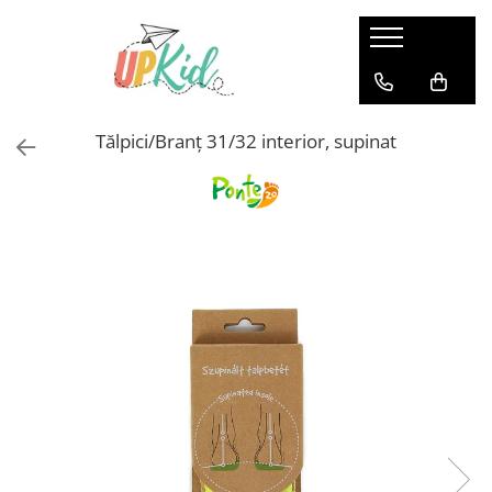
Pentru iarnă
Cizme
Tălpici/Branț 31/32 interior, supinat
Ghete