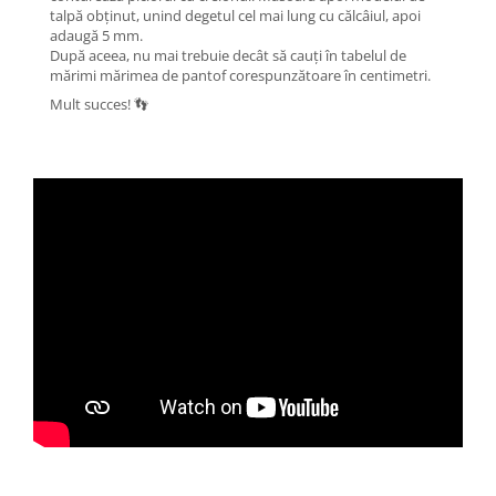
talpă obținut, unind degetul cel mai lung cu călcâiul, apoi
adaugă 5 mm.
După aceea, nu mai trebuie decât să cauți în tabelul de
mărimi mărimea de pantof corespunzătoare în centimetri.
Mult succes! 👣