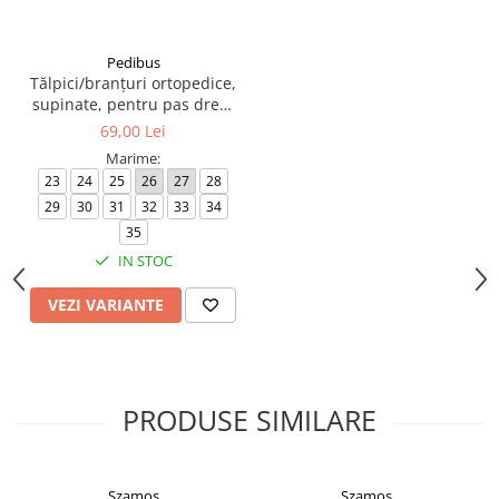
Pedibus
Tălpici/branțuri ortopedice,
supinate, pentru pas drept
- Supi Easy
69,00 Lei
Marime:
23
24
25
26
27
28
29
30
31
32
33
34
35
IN STOC
VEZI VARIANTE
PRODUSE SIMILARE
Szamos
Szamos