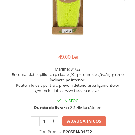
49,00 Lei
Mărime: 31/32
Recomandat copiilor cu picioare „X”, picioare de găscă și glezne
înclinate pe interior.
Poate fi folosit pentru a preveni deteriorarea ligamentelor
genunchiului și dezvoltarea scoliozei.
IN STOC
Durata de livrare:
2-3 zile lucrătoare
ADAUGA IN COS
Cod Produs:
P20SPN-31/32