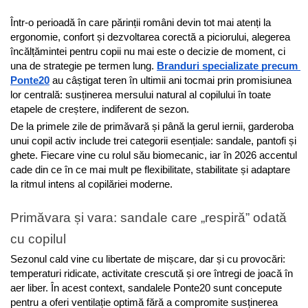
Într-o perioadă în care părinții români devin tot mai atenți la 
ergonomie, confort și dezvoltarea corectă a piciorului, alegerea 
încălțămintei pentru copii nu mai este o decizie de moment, ci 
una de strategie pe termen lung. 
Branduri specializate precum 
Ponte20
 au câștigat teren în ultimii ani tocmai prin promisiunea 
lor centrală: susținerea mersului natural al copilului în toate 
etapele de creștere, indiferent de sezon.
De la primele zile de primăvară și până la gerul iernii, garderoba 
unui copil activ include trei categorii esențiale: sandale, pantofi și 
ghete. Fiecare vine cu rolul său biomecanic, iar în 2026 accentul 
cade din ce în ce mai mult pe flexibilitate, stabilitate și adaptare 
la ritmul intens al copilăriei moderne.
Primăvara și vara: sandale care „respiră” odată 
cu copilul
Sezonul cald vine cu libertate de mișcare, dar și cu provocări: 
temperaturi ridicate, activitate crescută și ore întregi de joacă în 
aer liber. În acest context, sandalele Ponte20 sunt concepute 
pentru a oferi ventilație optimă fără a compromite susținerea 