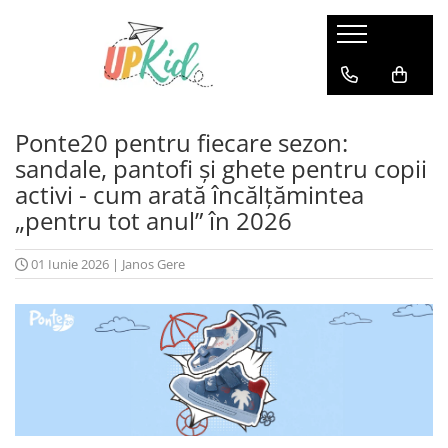
Pentru iarnă
Cizme
Ponte20 pentru fiecare sezon:
Ghete
sandale, pantofi și ghete pentru copii
activi - cum arată încălțămintea
„pentru tot anul” în 2026
01 Iunie 2026
|
Janos Gere