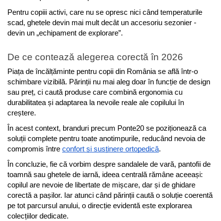
Pentru copiii activi, care nu se opresc nici când temperaturile 
scad, ghetele devin mai mult decât un accesoriu sezonier - 
devin un „echipament de explorare”.
De ce contează alegerea corectă în 2026
Piața de încălțăminte pentru copii din România se află într-o 
schimbare vizibilă. Părinții nu mai aleg doar în funcție de design 
sau preț, ci caută produse care combină ergonomia cu 
durabilitatea și adaptarea la nevoile reale ale copilului în 
creștere.
În acest context, branduri precum Ponte20 se poziționează ca 
soluții complete pentru toate anotimpurile, reducând nevoia de 
compromis între 
confort și susținere ortopedică
.
În concluzie, fie că vorbim despre sandalele de vară, pantofii de 
toamnă sau ghetele de iarnă, ideea centrală rămâne aceeași: 
copilul are nevoie de libertate de mișcare, dar și de ghidare 
corectă a pașilor. Iar atunci când părinții caută o soluție coerentă 
pe tot parcursul anului, o direcție evidentă este explorarea 
colecțiilor dedicate.