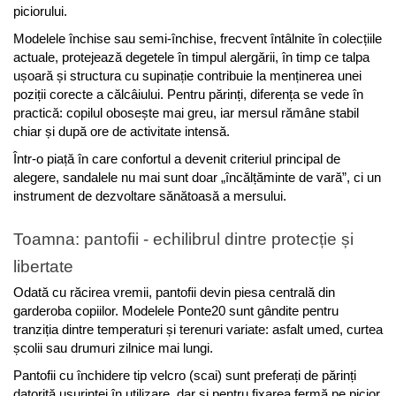
piciorului.
Modelele închise sau semi-închise, frecvent întâlnite în colecțiile 
actuale, protejează degetele în timpul alergării, în timp ce talpa 
ușoară și structura cu supinație contribuie la menținerea unei 
poziții corecte a călcâiului. Pentru părinți, diferența se vede în 
practică: copilul obosește mai greu, iar mersul rămâne stabil 
chiar și după ore de activitate intensă.
Într-o piață în care confortul a devenit criteriul principal de 
alegere, sandalele nu mai sunt doar „încălțăminte de vară”, ci un 
instrument de dezvoltare sănătoasă a mersului.
Toamna: pantofii - echilibrul dintre protecție și 
libertate
Odată cu răcirea vremii, pantofii devin piesa centrală din 
garderoba copiilor. Modelele Ponte20 sunt gândite pentru 
tranziția dintre temperaturi și terenuri variate: asfalt umed, curtea 
școlii sau drumuri zilnice mai lungi.
Pantofii cu închidere tip velcro (scai) sunt preferați de părinți 
datorită ușurinței în utilizare, dar și pentru fixarea fermă pe picior. 