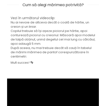
Cum să alegi mărimea potrivită?
Vezi în următorul videoclip:
Nu ai nevoie de altceva decât o coală de hârtie, un
creion și un liniar.
Copilul trebuie să își așeze piciorul pe hârtie, apoi
conturează piciorul cu creionul. Măsoară apoi modelul
de talpă obținut, unind degetul cel mai lung cu călcâiul,
apoi adaugă 5 mm.
După aceea, nu mai trebuie decât să cauți în tabelul
de mărimi mărimea de pantof corespunzătoare în
centimetri.
Mult succes! 👣