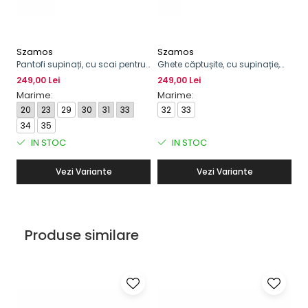
Szamos
Szamos
Pantofi supinați, cu scai pentru
Ghete căptușite, cu supinație,
fete
pentru fete, cu șirete și fermoar
249,00 Lei
249,00 Lei
Marime:
Marime:
20
23
29
30
31
33
32
33
34
35
IN STOC
IN STOC
Vezi Variante
Vezi Variante
Produse similare