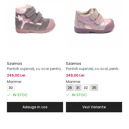
Szamos
Szamos
S
Pantofi supinați, cu scai pentru
Pantofi supinați, cu scai, pentru
Pa
fete, model cu inimioară
fete, model cu floare
fe
249,00 Lei
249,00 Lei
24
Marime:
Marime:
M
30
26
31
32
35
1
IN STOC
IN STOC
Adauga in cos
Vezi Variante