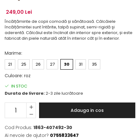
249,00 Lei
Încălțăminte de copii comodă și sănătoasă. Câlcâiele
încălțămintei sunt întărite, talpă supinat, semi-rigidă şi
aderentă. Călcâiul este înclinat din interior spre exterior, și este
fabricat din piele naturală atât în interior cât și în exterior.
Marime
:
21
25
26
27
30
31
35
Culoare
:
roz
IN STOC
Durata de livrare:
2-3 zile lucrătoare
Adauga in cos
Cod Produs:
1863-407492-30
Ai nevoie de ajutor?
0755833647