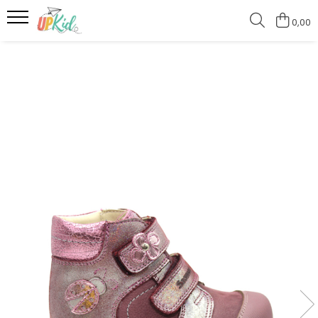
0,00
Pentru iarnă
Cizme
Ghete