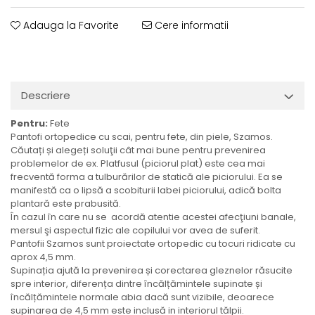
Adauga la Favorite
Cere informatii
Descriere
Pentru:
Fete
Pantofi ortopedice cu scai, pentru fete, din piele, Szamos.
Căutați și alegeți soluţii cât mai bune pentru prevenirea
problemelor de ex. Platfusul (piciorul plat) este cea mai
frecventă forma a tulburărilor de statică ale piciorului. Ea se
manifestă ca o lipsă a scobiturii labei piciorului, adică bolta
plantară este prabusită.
În cazul în care nu se acordă atentie acestei afecţiuni banale,
mersul şi aspectul fizic ale copilului vor avea de suferit.
Pantofii Szamos sunt proiectate ortopedic cu tocuri ridicate cu
aprox 4,5 mm.
Supinația ajută la prevenirea și corectarea gleznelor răsucite
spre interior, diferența dintre încălțămintele supinate și
încălțămintele normale abia dacă sunt vizibile, deoarece
supinarea de 4,5 mm este inclusă in interiorul tălpii.