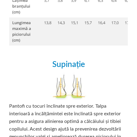
Lățimea
5,7
5,8
5,9
6,1
6,3
6,4
6,5
branțului
(cm)
Lungimea
13,8
14,3
15,1
15,7
16,4
17,0
17,6
maximă a
piciorului
(cm)
Supinație
Pantofi cu tocuri înclinate spre exterior. Talpa
interioară a încălțămintei este înclinată spre exterior
pentru a asigura alinierea optimă a călcâiului și tibiei
copilului. Acest design ajută la prevenirea dezvoltării
genunchilor valgi și ameliorează durerea piciorului în