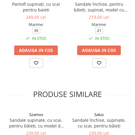
Pantofi supinați, cu scai
Sandale închise, pentru
pentru baieti
băieți, supinat, model cu
câine
249,00 Lei
219,00 Lei
Marime:
Marime:
35
21
IN STOC
IN STOC
ADAUGA IN COS
ADAUGA IN COS
PRODUSE SIMILARE
Szamos
Salus
Sandale supinate, cu scai,
Sandale închise, supinate,
pentru băieți, cu model de
cu scai, pentru băieți
mașină
239,00 Lei
239,00 Lei