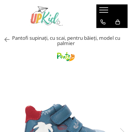
Pentru iarnă
Cizme
Pantofi supinați, cu scai, pentru băieți, model cu
Ghete
palmier