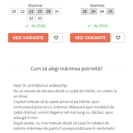
Marime:
Marime:
20
22
24
25
28
31
28
29
34
35
32
33
IN STOC
IN STOC
VEZI VARIANTE
VEZI VARIANTE
Cum să alegi mărimea potrivită?
Vezi în următorul videoclip:
Nu ai nevoie de altceva decât o coală de hârtie, un creion și
un liniar.
Copilul trebuie să își așeze piciorul pe hârtie, apoi
conturează piciorul cu creionul. Măsoară apoi modelul de
talpă obținut, unind degetul cel mai lung cu călcâiul, apoi
adaugă 5 mm.
După aceea, nu mai trebuie decât să cauți în tabelul de
mărimi mărimea de pantof corespunzătoare în centimetri.