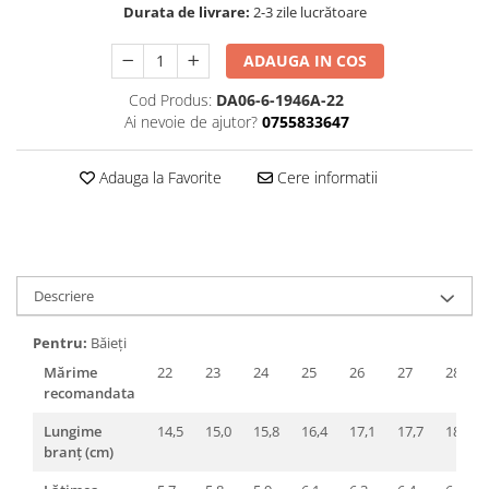
Durata de livrare:
2-3 zile lucrătoare
ADAUGA IN COS
Cod Produs:
DA06-6-1946A-22
Ai nevoie de ajutor?
0755833647
Adauga la Favorite
Cere informatii
Descriere
Pentru:
Băieți
Mărime
22
23
24
25
26
27
28
recomandata
Lungime
14,5
15,0
15,8
16,4
17,1
17,7
18,3
branț (cm)