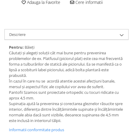
Adauga la Favorite
Cere informatii
Descriere
Pentru:
Băieți
Căutați și alegeți soluţii cât mai bune pentru prevenirea
problemelor de ex. Platfusul (piciorul plat) este cea mai frecventă
forma a tulburărilor de statică ale piciorului. Ea se manifestă ca o
lipsă a scobiturii labei piciorului, adică bolta plantară este
prabusită.
În cazul în care nu se acordă atentie acestei afecţiuni banale,
mersul şi aspectul fizic ale copilului vor avea de suferit.
Pantofii Szamos sunt proiectate ortopedic cu tocuri ridicate cu
aprox 4,5 mm.
Supinația ajută la prevenirea și corectarea gleznelor răsucite spre
interior, diferența dintre încălțămintele supinate și încălțămintele
normale abia dacă sunt vizibile, deoarece supinarea de 4,5 mm
este inclusă in interiorul tălpii.
Informatii conformitate produs