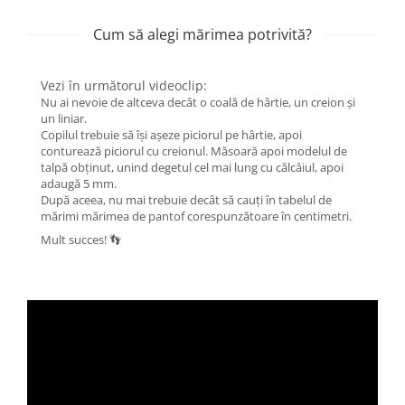
Cum să alegi mărimea potrivită?
Vezi în următorul videoclip:
Nu ai nevoie de altceva decât o coală de hârtie, un creion și
un liniar.
Copilul trebuie să își așeze piciorul pe hârtie, apoi
conturează piciorul cu creionul. Măsoară apoi modelul de
talpă obținut, unind degetul cel mai lung cu călcâiul, apoi
adaugă 5 mm.
După aceea, nu mai trebuie decât să cauți în tabelul de
mărimi mărimea de pantof corespunzătoare în centimetri.
Mult succes! 👣