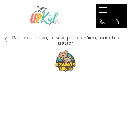
Pentru iarnă
Cizme
Pantofi supinați, cu scai, pentru băieți, model cu
Ghete
tractor