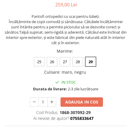
259,00 Lei
Pantofi ortopedici cu scai pentru băieți.
Încălțăminte de copii comodă și sănătoasa. Câlcâiele încălțămintei
sunt întărite pentru a permite piciorului să se dezvolte corect și
sănătos.Talpă supinat, semi-rigidă şi aderentă. Călcâiul este înclinat din
interior spre exterior, și este fabricat din piele naturală atât în interior
cât și în exterior.
Marime
:
25
26
27
28
29
Culoare
:
maro, negru
IN STOC
Durata de livrare:
2-3 zile lucrătoare
ADAUGA IN COS
Cod Produs:
1868-307092-29
Ai nevoie de ajutor?
0755833647