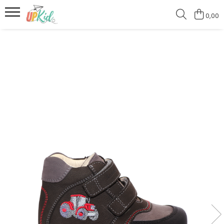
0,00
Pentru iarnă
Cizme
Ghete