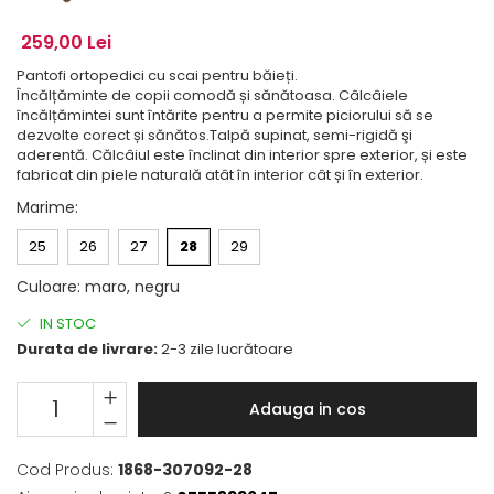
259,00 Lei
Pantofi ortopedici cu scai pentru băieți.
Încălțăminte de copii comodă și sănătoasa. Câlcâiele
încălțămintei sunt întărite pentru a permite piciorului să se
dezvolte corect și sănătos.Talpă supinat, semi-rigidă şi
aderentă. Călcâiul este înclinat din interior spre exterior, și este
fabricat din piele naturală atât în interior cât și în exterior.
Marime
:
25
26
27
28
29
Culoare
:
maro, negru
IN STOC
Durata de livrare:
2-3 zile lucrătoare
Adauga in cos
Cod Produs:
1868-307092-28