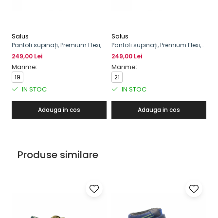
Salus
Salus
S
Pantofi supinați, Premium Flexi,
Pantofi supinați, Premium Flexi,
Pa
cu scai, pentru băieți
cu scai, pentru băieți
bă
249,00 Lei
249,00 Lei
21
Marime:
Marime:
M
19
21
1
IN STOC
IN STOC
Adauga in cos
Adauga in cos
Produse similare