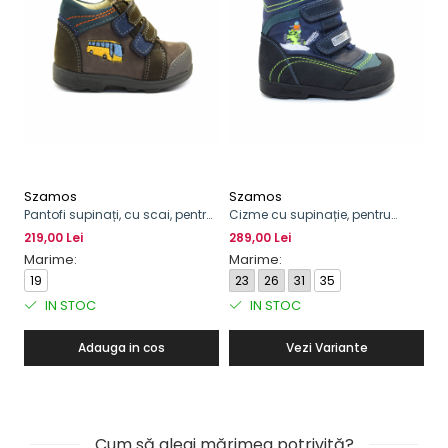
Szamos
Szamos
S
Pantofi supinați, cu scai, pentru
Cizme cu supinație, pentru
Pa
băieți, model cu bus
băieți
bă
219,00 Lei
289,00 Lei
24
Marime:
Marime:
M
19
23
26
31
35
3
IN STOC
IN STOC
Adauga in cos
Vezi Variante
Cum să alegi mărimea potrivită?