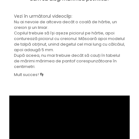
Vezi în următorul videoclip:
Nu ai nevoie de altceva decât o coală de hârtie, un
creion și un liniar.
Copilul trebuie să își așeze piciorul pe hârtie, apoi
conturează piciorul cu creionul. Măsoară apoi modelul
de talpă obținut, unind degetul cel mai lung cu călcâiul,
apoi adaugă 5 mm.
După aceea, nu mai trebuie decât să cauți în tabelul
de mărimi mărimea de pantof corespunzătoare în
centimetri.
Mult succes! 👣