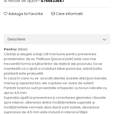
Ai nevoie de ajutor?
0755833647
Adauga la Favorite
Cere informatii
Descriere
Pentru:
Băieți
Căutați și alegeți soluţii cât mai bune pentru prevenirea
problemelor de ex. Platfusul (piciorul plat) este cea mai
frecventă forma a tulburărilor de statică ale piciorului. Ea se
manifestă ca o lipsă a scobiturii labei piciorului, adică bolta
plantară este prabusită.
În cazul în care nu se acordă atentie acestei afecţiuni banale,
mersul şi aspectul fizic ale copilului vor avea de suferit.
Pantofii Szamos sunt proiectate ortopedic cu tocuri ridicate cu
aprox 4,5 mm.
Supinația ajută la prevenirea și corectarea gleznelor răsucite
spre interior, diferența dintre încălțămintele supinate și
încălțămintele normale abia dacă sunt vizibile, deoarece
supinarea de 4,5 mm este inclusă in interiorul tălpii.