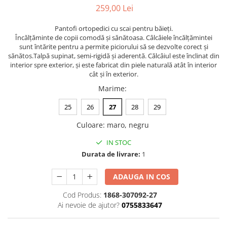
259,00 Lei
Pantofi ortopedici cu scai pentru băieți.
Încălțăminte de copii comodă și sănătoasa. Câlcâiele încălțămintei
sunt întărite pentru a permite piciorului să se dezvolte corect și
sănătos.Talpă supinat, semi-rigidă şi aderentă. Călcâiul este înclinat din
interior spre exterior, și este fabricat din piele naturală atât în interior
cât și în exterior.
Marime
:
25
26
27
28
29
Culoare
:
maro, negru
IN STOC
Durata de livrare:
1
ADAUGA IN COS
Cod Produs:
1868-307092-27
Ai nevoie de ajutor?
0755833647