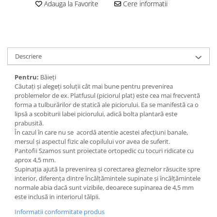
Adauga la Favorite
Cere informatii
Descriere
Pentru:
Băieți
Căutați și alegeți soluţii cât mai bune pentru prevenirea
problemelor de ex. Platfusul (piciorul plat) este cea mai frecventă
forma a tulburărilor de statică ale piciorului. Ea se manifestă ca o
lipsă a scobiturii labei piciorului, adică bolta plantară este
prabusită.
În cazul în care nu se acordă atentie acestei afecţiuni banale,
mersul şi aspectul fizic ale copilului vor avea de suferit.
Pantofii Szamos sunt proiectate ortopedic cu tocuri ridicate cu
aprox 4,5 mm.
Supinația ajută la prevenirea și corectarea gleznelor răsucite spre
interior, diferența dintre încălțămintele supinate și încălțămintele
normale abia dacă sunt vizibile, deoarece supinarea de 4,5 mm
este inclusă in interiorul tălpii.
Informatii conformitate produs