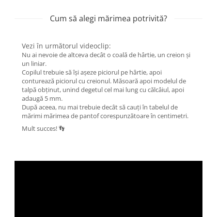
Cum să alegi mărimea potrivită?
Vezi în următorul videoclip:
Nu ai nevoie de altceva decât o coală de hârtie, un creion și
un liniar.
Copilul trebuie să își așeze piciorul pe hârtie, apoi
conturează piciorul cu creionul. Măsoară apoi modelul de
talpă obținut, unind degetul cel mai lung cu călcâiul, apoi
adaugă 5 mm.
După aceea, nu mai trebuie decât să cauți în tabelul de
mărimi mărimea de pantof corespunzătoare în centimetri.
Mult succes! 👣