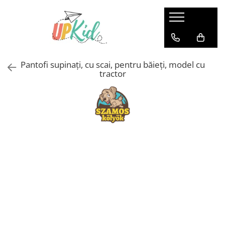
Pentru iarnă
Cizme
Pantofi supinați, cu scai, pentru băieți, model cu
Ghete
tractor