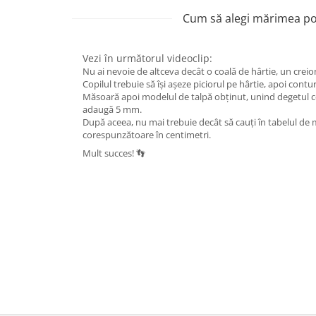
Cum să alegi mărimea pot
Vezi în următorul videoclip:
Nu ai nevoie de altceva decât o coală de hârtie, un creion 
Copilul trebuie să își așeze piciorul pe hârtie, apoi contu
Măsoară apoi modelul de talpă obținut, unind degetul cel
adaugă 5 mm.
După aceea, nu mai trebuie decât să cauți în tabelul d
corespunzătoare în centimetri.
Mult succes! 👣