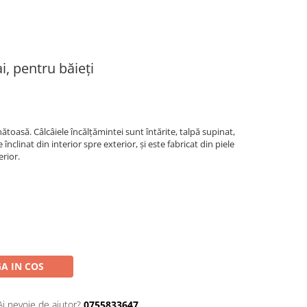
i, pentru băieți
toasă. Câlcâiele încălțămintei sunt întărite, talpă supinat,
 înclinat din interior spre exterior, și este fabricat din piele
erior.
A IN COS
Ai nevoie de ajutor?
0755833647