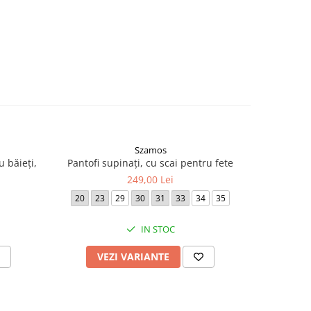
Szamos
u băieți,
Pantofi supinați, cu scai pentru fete
Pantofi s
249,00 Lei
20
23
29
30
31
33
34
35
IN STOC
VEZI VARIANTE
AD