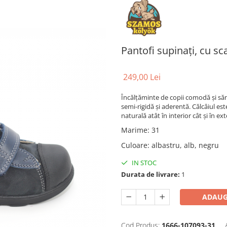
Pantofi supinați, cu sca
249,00 Lei
Încălțăminte de copii comodă și sănă
semi-rigidă şi aderentă. Călcâiul este
naturală atât în interior cât și în ext
Marime
:
31
Culoare
:
albastru, alb, negru
IN STOC
Durata de livrare:
1
ADAUG
Cod Produs:
1666-107093-31