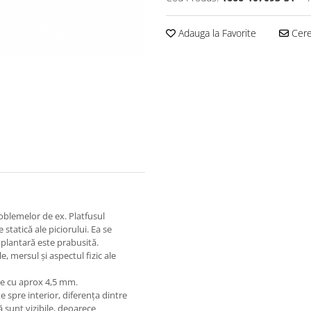
Adauga la Favorite
Cere 
roblemelor de ex. Platfusul
 statică ale piciorului. Ea se
a plantară este prabusită.
, mersul şi aspectul fizic ale
te cu aprox 4,5 mm.
e spre interior, diferența dintre
 sunt vizibile, deoarece