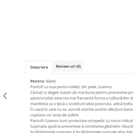
Review-uri
(0)
Descriere
Pentru:
Băieți
Pantofi cu scai pentru băieți, din piele, Szamos.
Căutați și alegeți soluţii cât mai bune pentru prevenirea p
(piciorul plat) este cea mai frecventă forma a tulburărilor de
manifestă ca o lipsă a scobiturii labei piciorului, adică bolt
În cazul în care nu se acordă atentie acestei afecţiuni banale
copilului vor avea de suferit.
Pantofii Szamos sunt proiectate ortopedic cu tocuri ridica
Supinația ajută la prevenirea și corectarea gleznelor răsucit
încălțămintele supinate și încălțămintele normale abia dacă