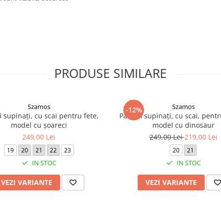
PRODUSE SIMILARE
Szamos
Szamos
-12%
i supinați, cu scai pentru fete,
Pantofi supinați, cu scai, pentr
model cu șoareci
model cu dinosaur
249,00 Lei
249,00 Lei
219,00 Lei
19
20
21
22
23
20
21
IN STOC
IN STOC
VEZI VARIANTE
VEZI VARIANTE