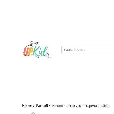
Pentru iarnă
Cizme
Ghete
Home /
Pantofi /
Pantofi supinați, cu scai, pentru băieți