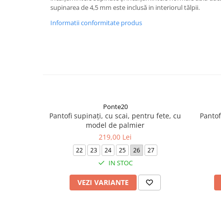
supinarea de 4,5 mm este inclusă in interiorul tălpii.
Informatii conformitate produs
Ponte20
Pantofi supinați, cu scai, pentru fete, cu
Pantof
model de palmier
219,00 Lei
22
23
24
25
26
27
IN STOC
VEZI VARIANTE