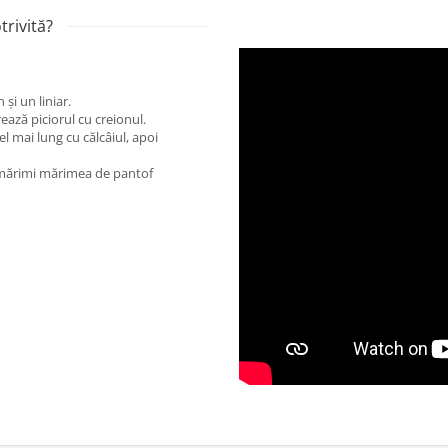
rivită?
și un liniar.
rează piciorul cu creionul.
 mai lung cu călcâiul, apoi
e mărimi mărimea de pantof