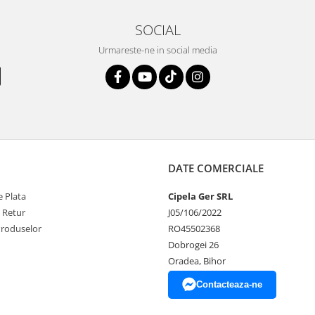
SOCIAL
Urmareste-ne in social media
DATE COMERCIALE
 Plata
Cipela Ger SRL
e Retur
J05/106/2022
Produselor
RO45502368
Dobrogei 26
Oradea, Bihor
Contacteaza-ne