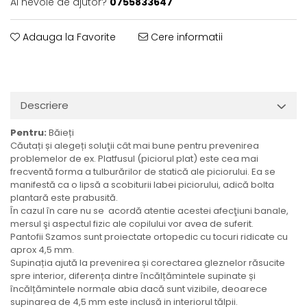
Ai nevoie de ajutor?
0755833647
Adauga la Favorite
Cere informatii
Descriere
Pentru:
Băieți
Căutați și alegeți soluţii cât mai bune pentru prevenirea
problemelor de ex. Platfusul (piciorul plat) este cea mai
frecventă forma a tulburărilor de statică ale piciorului. Ea se
manifestă ca o lipsă a scobiturii labei piciorului, adică bolta
plantară este prabusită.
În cazul în care nu se acordă atentie acestei afecţiuni banale,
mersul şi aspectul fizic ale copilului vor avea de suferit.
Pantofii Szamos sunt proiectate ortopedic cu tocuri ridicate cu
aprox 4,5 mm.
Supinația ajută la prevenirea și corectarea gleznelor răsucite
spre interior, diferența dintre încălțămintele supinate și
încălțămintele normale abia dacă sunt vizibile, deoarece
supinarea de 4,5 mm este inclusă in interiorul tălpii.