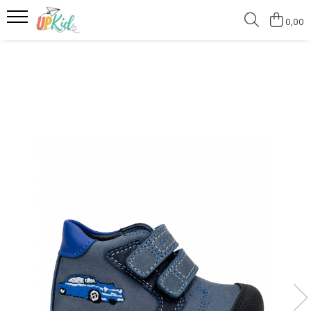
0,00
Pentru iarnă
Cizme
Ghete