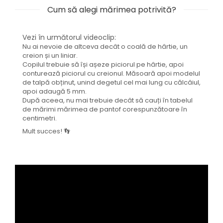
Cum să alegi mărimea potrivită?
Vezi în următorul videoclip:
Nu ai nevoie de altceva decât o coală de hârtie, un
creion și un liniar.
Copilul trebuie să își așeze piciorul pe hârtie, apoi
conturează piciorul cu creionul. Măsoară apoi modelul
de talpă obținut, unind degetul cel mai lung cu călcâiul,
apoi adaugă 5 mm.
După aceea, nu mai trebuie decât să cauți în tabelul
de mărimi mărimea de pantof corespunzătoare în
centimetri.
Mult succes! 👣