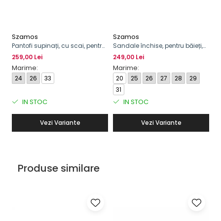
Szamos
Szamos
S
Pantofi supinați, cu scai, pentru
Sandale închise, pentru băieți,
Pa
băieți, model cu tractor
supinat
bă
259,00 Lei
249,00 Lei
24
Marime:
Marime:
M
24
26
33
20
25
26
27
28
29
2
31
IN STOC
IN STOC
Vezi Variante
Vezi Variante
Produse similare