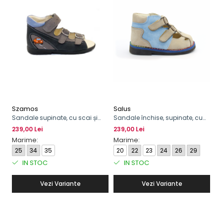
Szamos
Salus
P
Sandale supinate, cu scai și
Sandale închise, supinate, cu
Pa
cataramă, pentru băieți, model
scai, pentru băieți
bă
239,00 Lei
239,00 Lei
21
cu maşinuţă
Marime:
Marime:
M
25
34
35
20
22
23
24
26
29
2
IN STOC
IN STOC
Vezi Variante
Vezi Variante