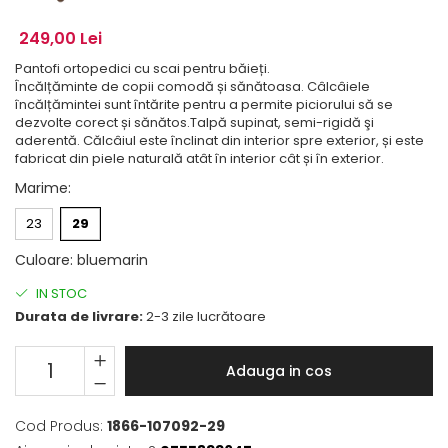
249,00 Lei
Pantofi ortopedici cu scai pentru băieți.
Încălțăminte de copii comodă și sănătoasa. Câlcâiele
încălțămintei sunt întărite pentru a permite piciorului să se
dezvolte corect și sănătos.Talpă supinat, semi-rigidă şi
aderentă. Călcâiul este înclinat din interior spre exterior, și este
fabricat din piele naturală atât în interior cât și în exterior.
Marime
:
23
29
Culoare
:
bluemarin
IN STOC
Durata de livrare:
2-3 zile lucrătoare
Adauga in cos
Cod Produs:
1866-107092-29