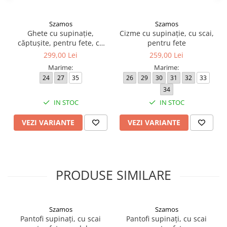
Szamos
Szamos
Ghete cu supinație,
Cizme cu supinație, cu scai,
căptușite, pentru fete, cu
pentru fete
model de unicorn
299,00 Lei
259,00 Lei
Marime:
Marime:
24
27
35
26
29
30
31
32
33
34
IN STOC
IN STOC
VEZI VARIANTE
VEZI VARIANTE
PRODUSE SIMILARE
Szamos
Szamos
Pantofi supinați, cu scai
Pantofi supinați, cu scai