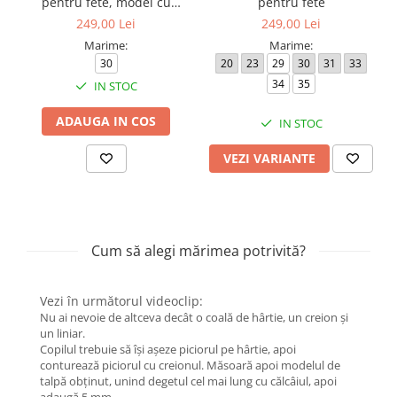
pentru fete, model cu
pentru fete
inimioară
249,00 Lei
249,00 Lei
Marime:
Marime:
30
20
23
29
30
31
33
34
35
IN STOC
ADAUGA IN COS
IN STOC
VEZI VARIANTE
Cum să alegi mărimea potrivită?
Vezi în următorul videoclip:
Nu ai nevoie de altceva decât o coală de hârtie, un creion și
un liniar.
Copilul trebuie să își așeze piciorul pe hârtie, apoi
conturează piciorul cu creionul. Măsoară apoi modelul de
talpă obținut, unind degetul cel mai lung cu călcâiul, apoi