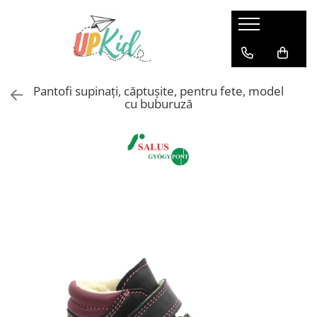
Pentru iarnă
Cizme
Pantofi supinați, căptușite, pentru fete, model
Ghete
cu buburuză