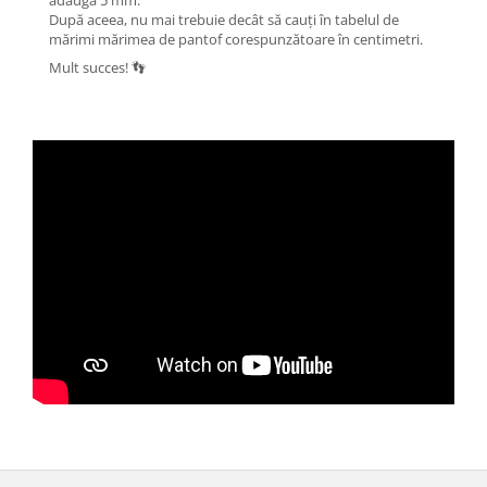
adaugă 5 mm.
După aceea, nu mai trebuie decât să cauți în tabelul de
mărimi mărimea de pantof corespunzătoare în centimetri.
Mult succes! 👣