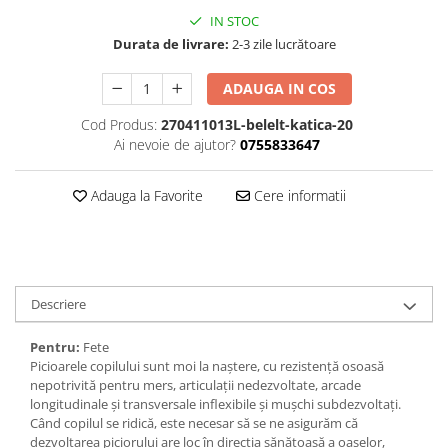
IN STOC
Durata de livrare:
2-3 zile lucrătoare
ADAUGA IN COS
Cod Produs:
270411013L-belelt-katica-20
Ai nevoie de ajutor?
0755833647
Adauga la Favorite
Cere informatii
Descriere
Pentru:
Fete
Picioarele copilului sunt moi la naștere, cu rezistență osoasă
nepotrivită pentru mers, articulații nedezvoltate, arcade
longitudinale și transversale inflexibile și mușchi subdezvoltați.
Când copilul se ridică, este necesar să se ne asigurăm că
dezvoltarea piciorului are loc în direcția sănătoasă a oaselor,