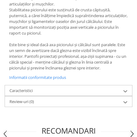
articulațiilor și mușchilor.
Stabilitatea piciorului este susținută de crusta căptușită,
puternică, a cărei înălțime împiedică supraîntinderea articulațiilor,
mușchilor și ligamentelor oaselor din jurul călcâiului. Este
important să monitorizați poziția axei verticale a piciorului în
raport cu piciorul.
Este bine și ideal dacă axa piciorului și călcâiul sunt paralele. Este
un semn de avertizare dacă glezna este vizibil înclinată spre
interior. Pantofii proiectați profesional, așa-zișii supinarea - cu un
călcâi special - menține călcâiul și glezna în linia centrală a
piciorului și previne înclinarea gleznei spre interior.
Informatii conformitate produs
Caracteristici
Review-uri
(0)
RECOMANDARI