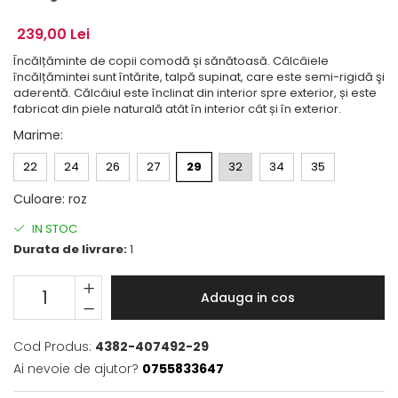
239,00 Lei
Încălțăminte de copii comodă și sănătoasă. Câlcâiele
încălțămintei sunt întărite, talpă supinat, care este semi-rigidă şi
aderentă. Călcâiul este înclinat din interior spre exterior, și este
fabricat din piele naturală atât în interior cât și în exterior.
Marime
:
22
24
26
27
29
32
34
35
Culoare
:
roz
IN STOC
Durata de livrare:
1
Adauga in cos
Cod Produs:
4382-407492-29
Ai nevoie de ajutor?
0755833647