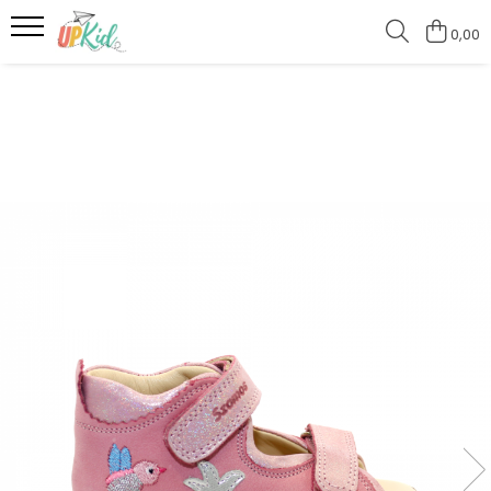
0,00
Pentru iarnă
Cizme
Ghete