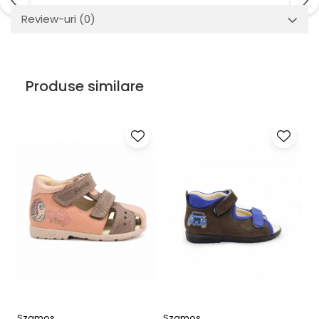
Review-uri
(0)
Produse similare
Szamos
Szamos
P