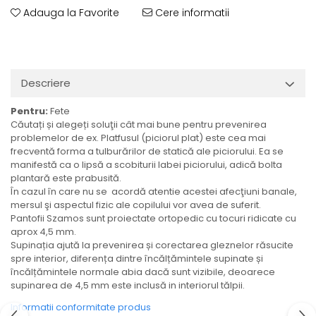
Adauga la Favorite
Cere informatii
Descriere
Pentru:
Fete
Căutați și alegeți soluţii cât mai bune pentru prevenirea
problemelor de ex. Platfusul (piciorul plat) este cea mai
frecventă forma a tulburărilor de statică ale piciorului. Ea se
manifestă ca o lipsă a scobiturii labei piciorului, adică bolta
plantară este prabusită.
În cazul în care nu se acordă atentie acestei afecţiuni banale,
mersul şi aspectul fizic ale copilului vor avea de suferit.
Pantofii Szamos sunt proiectate ortopedic cu tocuri ridicate cu
aprox 4,5 mm.
Supinația ajută la prevenirea și corectarea gleznelor răsucite
spre interior, diferența dintre încălțămintele supinate și
încălțămintele normale abia dacă sunt vizibile, deoarece
supinarea de 4,5 mm este inclusă in interiorul tălpii.
Informatii conformitate produs