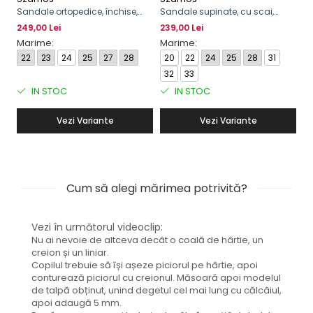
Sandale ortopedice, închise,
Sandale supinate, cu scai,
Sa
supinate, cu scai pentru fete
pentru băieți, cu model de
sc
249,00 Lei
239,00 Lei
19
mașină
re
18
Marime:
Marime:
M
22
23
24
25
27
28
20
22
24
25
28
31
2
32
33
IN STOC
IN STOC
Vezi Variante
Vezi Variante
Cum să alegi mărimea potrivită?
Vezi în următorul videoclip:
Nu ai nevoie de altceva decât o coală de hârtie, un
creion și un liniar.
Copilul trebuie să își așeze piciorul pe hârtie, apoi
conturează piciorul cu creionul. Măsoară apoi modelul
de talpă obținut, unind degetul cel mai lung cu călcâiul,
apoi adaugă 5 mm.