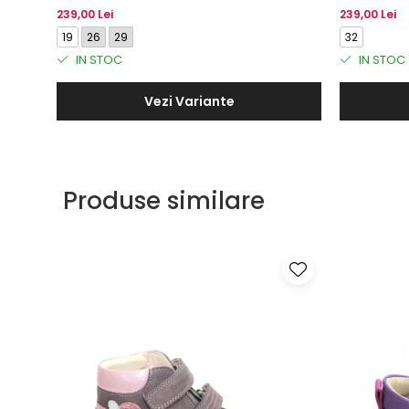
pentru fete, model cu pisici
cataramă, pe
239,00 Lei
239,00 Lei
19
26
29
32
IN STOC
IN STOC
Vezi Variante
Produse similare