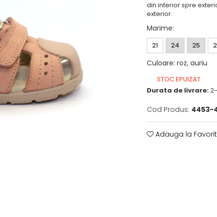
din interior spre exterio
exterior.
Marime
:
21
24
25
2
Culoare
:
roz, auriu
STOC EPUIZAT
Durata de livrare:
2-
Cod Produs:
4453-
Adauga la Favori