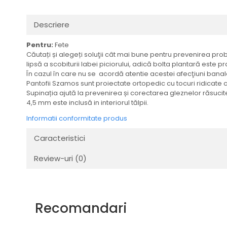
Descriere
Pentru:
Fete
Căutați și alegeți soluţii cât mai bune pentru prevenirea probl
lipsă a scobiturii labei piciorului, adică bolta plantară este pr
În cazul în care nu se acordă atentie acestei afecţiuni banale,
Pantofii Szamos sunt proiectate ortopedic cu tocuri ridicate
Supinația ajută la prevenirea și corectarea gleznelor răsucit
4,5 mm este inclusă in interiorul tălpii.
Informatii conformitate produs
Caracteristici
Review-uri
(0)
Recomandari