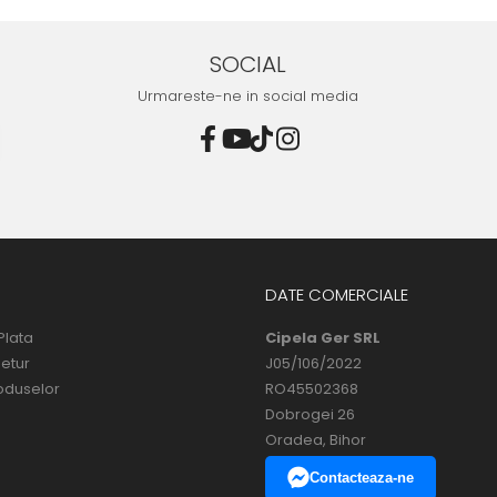
SOCIAL
Urmareste-ne in social media
DATE COMERCIALE
Plata
Cipela Ger SRL
Retur
J05/106/2022
oduselor
RO45502368
Dobrogei 26
Oradea, Bihor
Contacteaza-ne