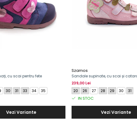
Szamos
ați, cu scai pentru fete
Sandale supinate, cu scai și cata
fete, model cu fluture
239,00 Lei
9
30
31
33
34
35
20
26
27
28
29
30
31
IN STOC
Vezi Variante
Vezi Variante