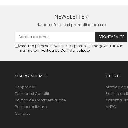
NEWSLETTER
Nu rata ofertele si promotiile noastre
Vreau sa primesc newsletter cu promotiile magazinului. Afla
mai multe in
Politica de Confidentialitate
MAGAZINUL MEU
CLIENTI
Despre noi
Metode de 
Termeni si Conditii
Politica de 
Politica de Confidentialitate
Garantia Pr
Politica de livrare
ANPC
Contact