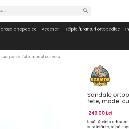
orașe ortopedice
Accesorii
Tălpici/Branțuri ortopedice
Î
 scai pentru fete, model cu melc
Sandale ortope
fete, model c
249,00 Lei
Încălțăminte ortopedi
sunt întărite, talpă su