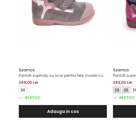
Szamos
Szamos
Pantofi supinați, cu scai pentru fete, model cu
Pantofi supin
inimioară
249,00 Lei
249,00 Lei
30
20
23
2
IN STOC
IN STOC
Adauga in cos