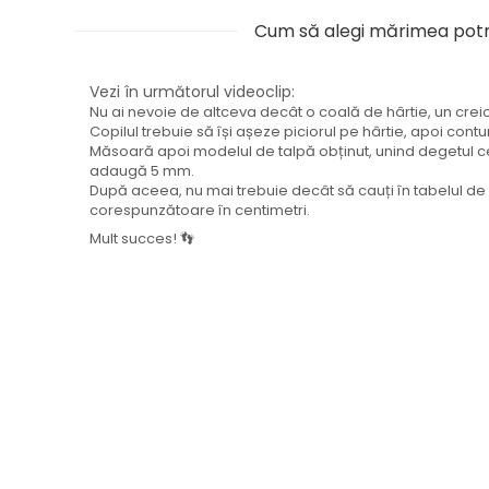
Cum să alegi mărimea potr
Vezi în următorul videoclip:
Nu ai nevoie de altceva decât o coală de hârtie, un creion 
Copilul trebuie să își așeze piciorul pe hârtie, apoi contu
Măsoară apoi modelul de talpă obținut, unind degetul ce
adaugă 5 mm.
După aceea, nu mai trebuie decât să cauți în tabelul 
corespunzătoare în centimetri.
Mult succes! 👣