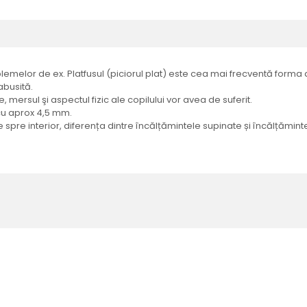
emelor de ex. Platfusul (piciorul plat) este cea mai frecventă forma a 
abusită.
 mersul şi aspectul fizic ale copilului vor avea de suferit.
 cu aprox 4,5 mm.
e spre interior, diferența dintre încălțămintele supinate și încălțăm