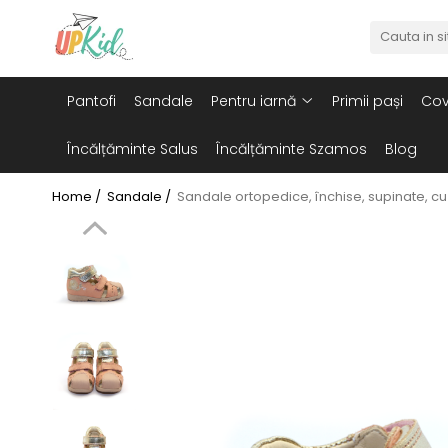
Pentru iarnă
Pantofi
Sandale
Pentru iarnă
Primii pași
Cov
Cizme
Ghete
Încălțăminte Salus
Încălțăminte Szamos
Blog
Home /
Sandale /
Sandale ortopedice, închise, supinate, cu