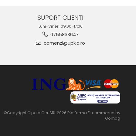
SUPORT CLIENTI
Luni–Vineri 09:00–17:00
0755833647
comenzi@upkid.ro
©Copyright Cipela Ger SRL 2026
Platforma E-commerce by
Gomag