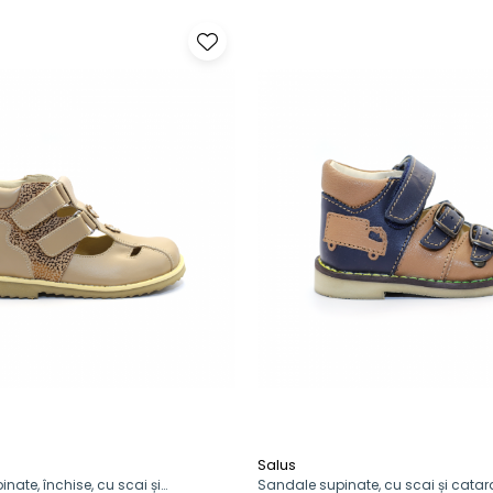
Salus
nate, închise, cu scai și
Sandale supinate, cu scai și cata