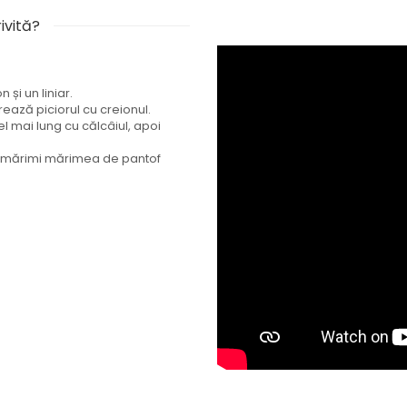
ivită?
și un liniar.
rează piciorul cu creionul.
l mai lung cu călcâiul, apoi
de mărimi mărimea de pantof