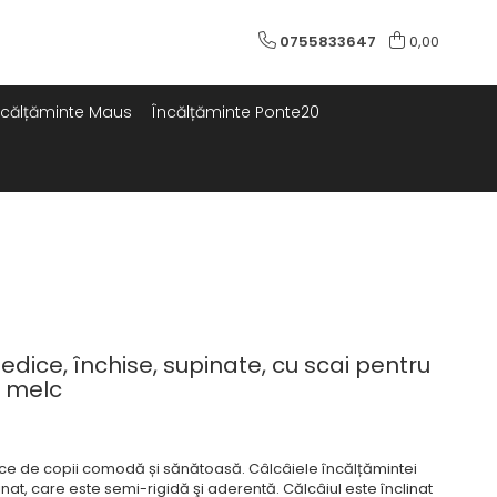
0755833647
0,00
ncălțăminte Maus
Încălțăminte Ponte20
dice, închise, supinate, cu scai pentru
u melc
ce de copii comodă și sănătoasă. Câlcâiele încălțămintei
pinat, care este semi-rigidă şi aderentă. Călcâiul este înclinat