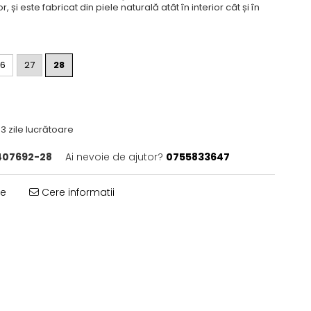
r, și este fabricat din piele naturală atât în interior cât și în
6
27
28
3 zile lucrătoare
407692-28
Ai nevoie de ajutor?
0755833647
te
Cere informatii