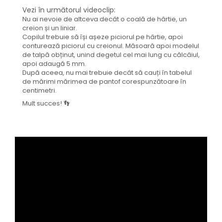
Vezi în următorul videoclip:
Nu ai nevoie de altceva decât o coală de hârtie, un
creion și un liniar.
Copilul trebuie să își așeze piciorul pe hârtie, apoi
conturează piciorul cu creionul. Măsoară apoi modelul
de talpă obținut, unind degetul cel mai lung cu călcâiul,
apoi adaugă 5 mm.
După aceea, nu mai trebuie decât să cauți în tabelul
de mărimi mărimea de pantof corespunzătoare în
centimetri.
Mult succes! 👣