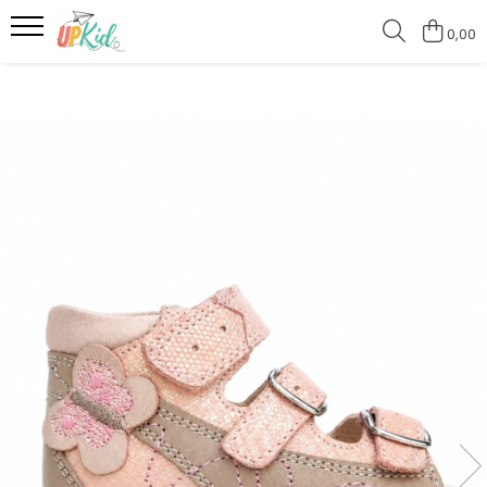
0,00
Pentru iarnă
Cizme
Ghete