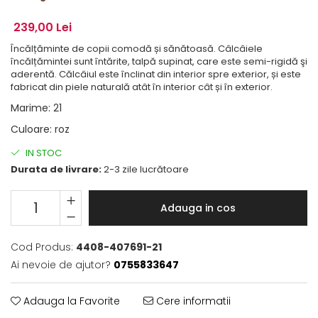
239,00 Lei
Încălțăminte de copii comodă și sănătoasă. Câlcâiele
încălțămintei sunt întărite, talpă supinat, care este semi-rigidă şi
aderentă. Călcâiul este înclinat din interior spre exterior, și este
fabricat din piele naturală atât în interior cât și în exterior.
Marime
:
21
Culoare
:
roz
IN STOC
Durata de livrare:
2-3 zile lucrătoare
Adauga in cos
Cod Produs:
4408-407691-21
Ai nevoie de ajutor?
0755833647
Adauga la Favorite
Cere informatii