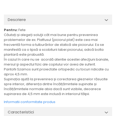
Descriere
Pentru:
Fete
Căutați și alegeți soluţii cât mai bune pentru prevenirea
problemelor de ex. Platfusul (piciorul plat) este cea mai
frecventă forma a tulburărilor de statică ale piciorului. Ea se
manifestă ca o lipsă a scobiturii labei piciorului, adică bolta
plantară este prabusită.
În cazul în care nu se acordă atentie acestei afecţiuni banale,
mersul şi aspectul fizic ale copilului vor avea de suferit.
Pantofii Szamos sunt proiectate ortopedic cu tocuri ridicate cu
aprox 4,5 mm.
Supinația ajută la prevenirea și corectarea gleznelor răsucite
spre interior, diferența dintre încălțămintele supinate și
încălțămintele normale abia dacă sunt vizibile, deoarece
supinarea de 4,5 mm este inclusă in interiorul tălpii.
Informatii conformitate produs
Caracteristici