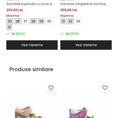
Sandale supinate, cu scai și
Sandale ortopedice, închise,
Sa
cataramă, pentru fete, model
supinate, cu scai pentru fete
ca
239,00 Lei
259,00 Lei
23
cu fluture
Marime:
Marime:
M
20
26
27
28
29
30
31
32
33
2
31
IN STOC
IN STOC
Vezi Variante
Vezi Variante
Produse similare