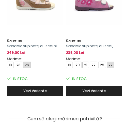
Szamos
Szamos
S
Sandale supinate, cu scai și
Sandale supinate, cu scai,
Sa
cataramă, pentru fete
pentru fete, model cu floare
ca
249,00 Lei
239,00 Lei
23
cu
Marime:
Marime:
M
19
23
26
19
20
21
22
25
27
2
3
IN STOC
IN STOC
Vezi Variante
Vezi Variante
Cum să alegi mărimea potrivită?