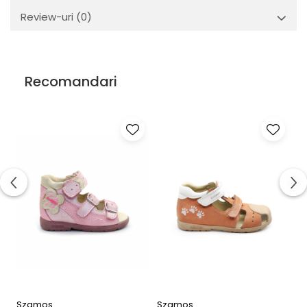
Review-uri
(0)
Recomandari
Szamos
Szamos
S