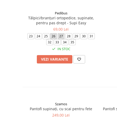
Pedibus
Tălpici/branțuri ortopedice, supinate,
pentru pas drept - Supi Easy
69,00 Lei
23
24
25
26
27
28
29
30
31
32
33
34
35
IN STOC
VEZI VARIANTE
Szamos
Pantofi supinați, cu scai pentru fete
Pantofi 
249,00 Lei