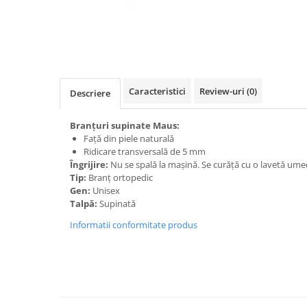
Caracteristici
Review-uri
(0)
Descriere
Branțuri supinate Maus:
Față din piele naturală
Ridicare transversală de 5 mm
Îngrijire:
Nu se spală la mașină. Se curăță cu o lavetă ume
Tip:
Branț ortopedic
Gen:
Unisex
Talpă:
Supinată
Informatii conformitate produs