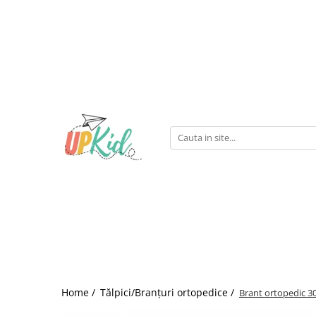
Pentru iarnă
Cizme
Ghete
Home /
Tălpici/Branțuri ortopedice /
Brant ortopedic 3