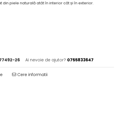
t din piele naturală atât în interior cât și în exterior.
77492-26
Ai nevoie de ajutor?
0755833647
te
Cere informatii