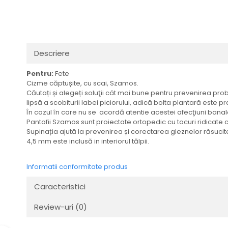
Descriere
Pentru:
Fete
Cizme căptușite, cu scai, Szamos.
Căutați și alegeți soluţii cât mai bune pentru prevenirea probl
lipsă a scobiturii labei piciorului, adică bolta plantară este pr
În cazul în care nu se acordă atentie acestei afecţiuni banale,
Pantofii Szamos sunt proiectate ortopedic cu tocuri ridicate
Supinația ajută la prevenirea și corectarea gleznelor răsucit
4,5 mm este inclusă in interiorul tălpii.
Informatii conformitate produs
Caracteristici
Review-uri
(0)