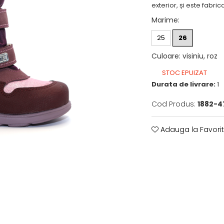
exterior, și este fabrica
Marime
:
25
26
Culoare
:
visiniu, roz
STOC EPUIZAT
Durata de livrare:
1
Cod Produs:
1882-4
Adauga la Favori