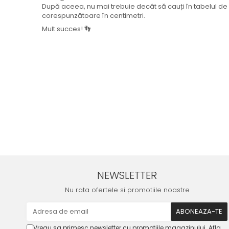
După aceea, nu mai trebuie decât să cauți în tabelul 
corespunzătoare în centimetri.
Mult succes! 👣
NEWSLETTER
Nu rata ofertele si promotiile noastre
Vreau sa primesc newsletter cu promotiile magazinului. Afla