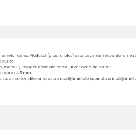
emelor de ex. Platfusul (piciorul plat) este cea mai frecventă forma a 
abusită.
 mersul şi aspectul fizic ale copilului vor avea de suferit.
 cu aprox 4,5 mm.
e spre interior, diferența dintre încălțămintele supinate și încălțăm