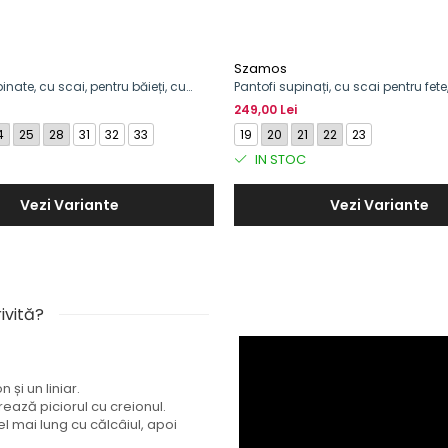
Szamos
nate, cu scai, pentru băieți, cu
Pantofi supinați, cu scai pentru fet
așină
șoareci
249,00 Lei
4
25
28
31
32
33
19
20
21
22
23
IN STOC
Vezi Variante
Vezi Variante
ivită?
și un liniar.
rează piciorul cu creionul.
l mai lung cu călcâiul, apoi