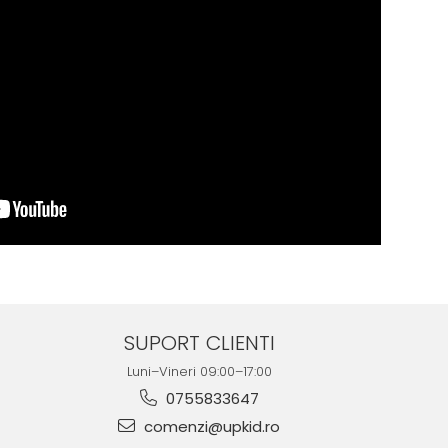
SUPORT CLIENTI
Luni–Vineri 09:00–17:00
0755833647
comenzi@upkid.ro