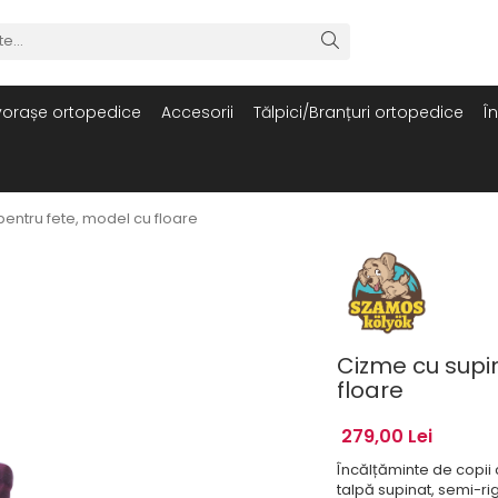
orașe ortopedice
Accesorii
Tălpici/Branțuri ortopedice
Î
pentru fete, model cu floare
Cizme cu supin
floare
279,00 Lei
Încălțăminte de copii 
talpă supinat, semi-rig