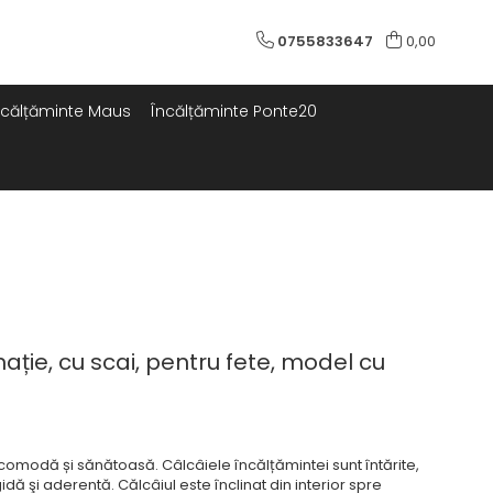
0755833647
0,00
ncălțăminte Maus
Încălțăminte Ponte20
ație, cu scai, pentru fete, model cu
comodă și sănătoasă. Câlcâiele încălțămintei sunt întărite,
idă şi aderentă. Călcâiul este înclinat din interior spre