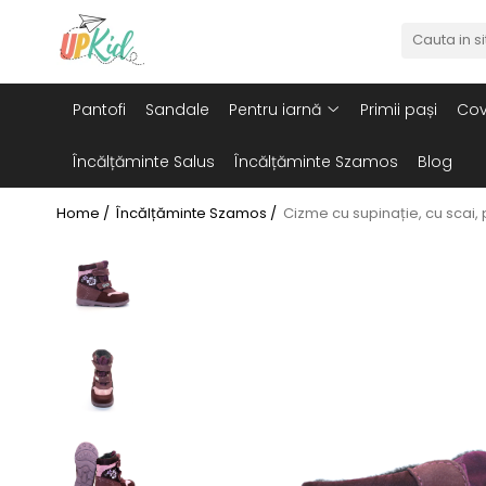
Pentru iarnă
Pantofi
Sandale
Pentru iarnă
Primii pași
Cov
Cizme
Ghete
Încălțăminte Salus
Încălțăminte Szamos
Blog
Home /
Încălțăminte Szamos /
Cizme cu supinație, cu scai, 