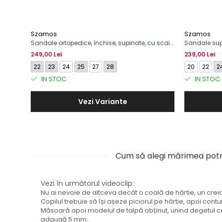
Szamos
Szamos
Sandale ortopedice, închise, supinate, cu scai
Sandale supi
pentru fete
model de m
249,00 Lei
239,00 Lei
22
23
24
25
27
28
20
22
2
IN STOC
IN STOC
Vezi Variante
Cum să alegi mărimea potr
Vezi în următorul videoclip:
Nu ai nevoie de altceva decât o coală de hârtie, un creion 
Copilul trebuie să își așeze piciorul pe hârtie, apoi contu
Măsoară apoi modelul de talpă obținut, unind degetul ce
adaugă 5 mm.