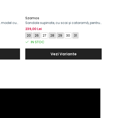
Szamos
Szam
e, model cu
Sandale supinate, cu scai și cataramă, pentru
Sandal
fete, model cu fluture
239,00 Lei
239,00
20
26
27
28
29
30
31
29
IN STOC
IN 
Vezi Variante